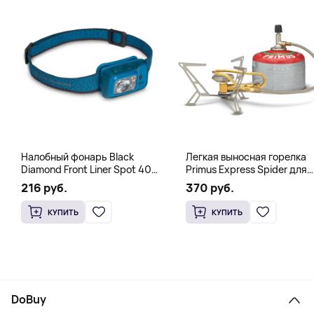
Налобный фонарь Black
Легкая выносная горелка
Diamond Front Liner Spot 400-
Primus Express Spider для
R Azul, синий
быстрого кипячения,
216 руб.
370 руб.
стальной
КУПИТЬ
КУПИТЬ
DoBuy