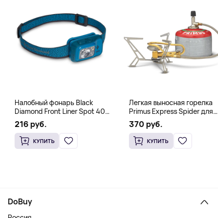
Налобный фонарь Black
Легкая выносная горелка
Diamond Front Liner Spot 400-
Primus Express Spider для
R Azul, синий
быстрого кипячения,
216 руб.
370 руб.
стальной
КУПИТЬ
КУПИТЬ
DoBuy
Россия