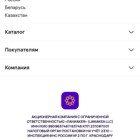
Беларусь
Казахстан
Каталог
Смартфоны и гаджеты
Покупателям
Ноутбуки, мониторы, VR
Товары для дома
Служба поддержки
Косметика и уход
Компания
Как заказать
Активный отдых
Оплата
О сервисе
Планшеты
Доставка
Контакты
Игровые консоли
Гарантия
Камеры
Возврат
TV и мультимедиа
Музыка и звук
АКЦИОНЕРНАЯ КОМПАНИЯ С ОГРАНИЧЕННОЙ
Спорт
ОТВЕТСТВЕННОСТЬЮ «ЛАНИАКЕЯ» (LANIAKEA LLC)
ИНН/КИО 9909637467/63746 КПП 231087001
Здоровье
НАЛОГОВЫЙ ОРГАН ПОСТАНОВКИ НА УЧЁТ 2310 —
Здоровье питомцев
ИНСПЕКЦИЯ ФНС РОССИИ № 2 ПО Г. КРАСНОДАРУ