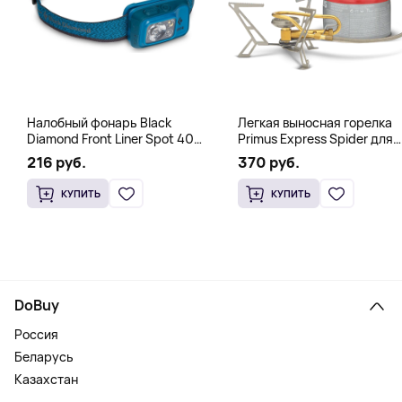
Налобный фонарь Black
Легкая выносная горелка
Diamond Front Liner Spot 400-
Primus Express Spider для
R Azul, синий
быстрого кипячения,
216 руб.
370 руб.
стальной
КУПИТЬ
КУПИТЬ
DoBuy
Россия
Беларусь
Казахстан