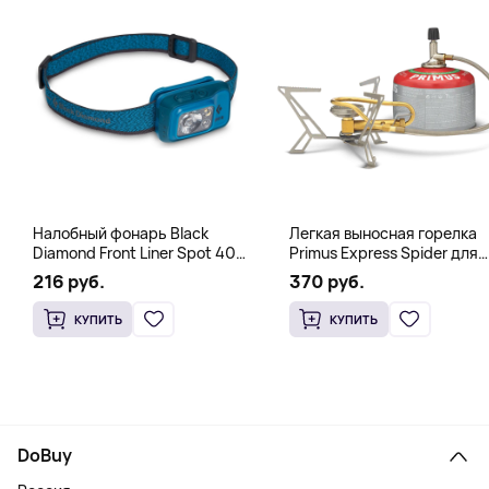
Налобный фонарь Black
Легкая выносная горелка
Diamond Front Liner Spot 400-
Primus Express Spider для
R Azul, синий
быстрого кипячения,
216 руб.
370 руб.
стальной
КУПИТЬ
КУПИТЬ
DoBuy