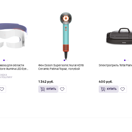
аска для области
Фен Dyson Supersonic Nural HD16
Электрогриль Tefal Pla
tore Illumina LED Eye
Ceramic Patina/Topaz, голубой
КИДКА
А ПОШЛИНУ
1 342 руб.
400 руб.
КУПИТЬ
КУПИТЬ