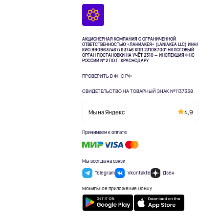
АКЦИОНЕРНАЯ КОМПАНИЯ С ОГРАНИЧЕННОЙ
ОТВЕТСТВЕННОСТЬЮ «ЛАНИАКЕЯ» (LANIAKEA LLC)
ИНН/
КИО 9909637467/63746 КПП 231087001
НАЛОГОВЫЙ
ОРГАН ПОСТАНОВКИ НА УЧЁТ 2310 — ИНСПЕКЦИЯ ФНС
РОССИИ № 2 ПО Г. КРАСНОДАРУ
ПРОВЕРИТЬ В ФНС РФ
СВИДЕТЕЛЬСТВО НА ТОВАРНЫЙ ЗНАК №1137338
Мы на Яндекс
4,9
Принимаем к оплате
Мы всегда на связи
Telegram
Vkontakte
Дзен
Мобильное приложение DoBuy