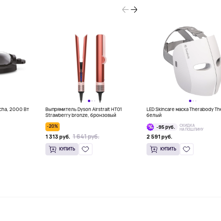
ncha, 2000 Вт
Выпрямитель Dyson Airstrait HT01
LED Skincare маска Therabody Th
Strawberry bronze, бронзовый
белый
СКИДКА
-20%
-95 руб.
НА ПОШЛИНУ
1 641 руб.
1 313 руб.
2 591 руб.
КУПИТЬ
КУПИТЬ