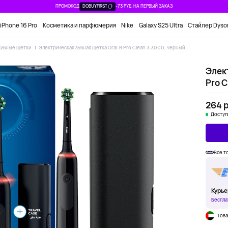
ПРОМОКОД
DOBUYFIRST
-73 РУБ. НА ПЕРВЫЙ ЗАКАЗ
iPhone 16 Pro
Косметика и парфюмерия
Nike
Galaxy S25 Ultra
Стайлер Dyso
Зубные щетки
Электрическая зубная щетка Oral-B Pro Clean 3 3000, черный
Элек
Pro C
264 р
Доступ
Все т
Курье
Беспла
Това