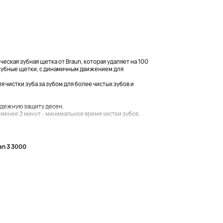
ческая зубная щетка от Braun, которая удаляет на 100
зубные щетки, с динамичным движением для
я чистки зуба за зубом для более чистых зубов и
адежную защиту десен.
менее 2 минут - минимальное время чистки зубов,
an 3 3000