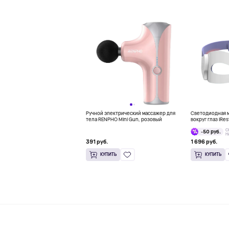
Ручной электрический массажер для
Светодиодная м
тела RENPHO Mini Gun, розовый
вокруг глаз iRes
Mask
С
-50 руб.
Н
391 руб.
1 696 руб.
КУПИТЬ
КУПИТЬ