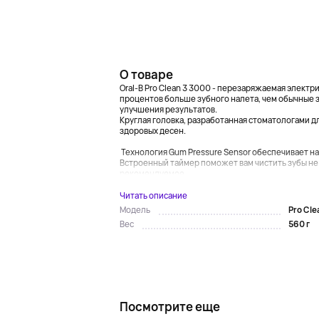
О товаре
Oral-B Pro Clean 3 3000 - перезаряжаемая электри
процентов больше зубного налета, чем обычные 
улучшения результатов.
Круглая головка, разработанная стоматологами дл
здоровых десен.
Технология Gum Pressure Sensor обеспечивает н
Встроенный таймер поможет вам чистить зубы не 
рекомендуемое...
Читать описание
Pro Cle
Модель
560 г
Вес
Посмотрите еще