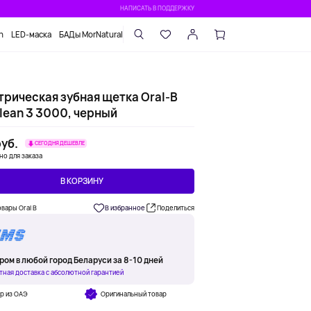
НАПИСАТЬ В ПОДДЕРЖКУ
n
LED-маска
БАДы MorNatural
трическая зубная щетка Oral-B
lean 3 3000, черный
уб.
СЕГОДНЯ ДЕШЕВЛЕ
но для заказа
В КОРЗИНУ
овары Oral B
В избранное
Поделиться
ром в любой город Беларуси за 8-10 дней
тная доставка с абсолютной гарантией
р из ОАЭ
Оригинальный товар