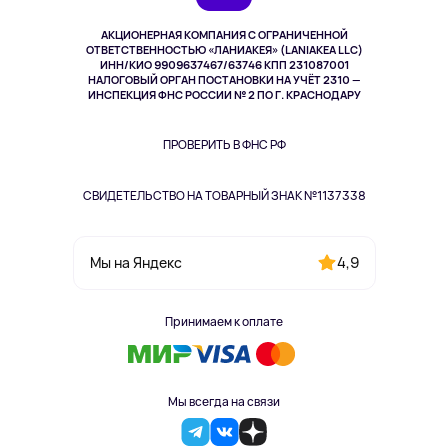
Музыка и звук
АКЦИОНЕРНАЯ КОМПАНИЯ С ОГРАНИЧЕННОЙ
Спорт
ОТВЕТСТВЕННОСТЬЮ «ЛАНИАКЕЯ» (LANIAKEA LLC)
ИНН/КИО 9909637467/63746 КПП 231087001
Здоровье
НАЛОГОВЫЙ ОРГАН ПОСТАНОВКИ НА УЧЁТ 2310 —
Здоровье питомцев
ИНСПЕКЦИЯ ФНС РОССИИ № 2 ПО Г. КРАСНОДАРУ
Книги
Одежда и аксессуары
ПРОВЕРИТЬ В ФНС РФ
СВИДЕТЕЛЬСТВО НА ТОВАРНЫЙ ЗНАК №1137338
4,9
Мы на Яндекс
Принимаем к оплате
Мы всегда на связи