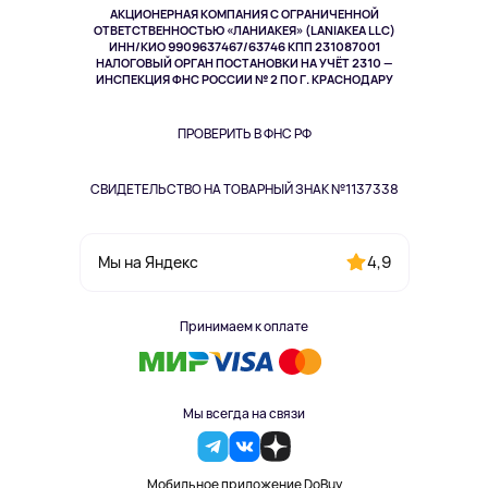
АКЦИОНЕРНАЯ КОМПАНИЯ С ОГРАНИЧЕННОЙ
Спорт
ОТВЕТСТВЕННОСТЬЮ «ЛАНИАКЕЯ» (LANIAKEA LLC)
ИНН/КИО 9909637467/63746 КПП 231087001
Здоровье
НАЛОГОВЫЙ ОРГАН ПОСТАНОВКИ НА УЧЁТ 2310 —
Здоровье питомцев
ИНСПЕКЦИЯ ФНС РОССИИ № 2 ПО Г. КРАСНОДАРУ
Книги
Одежда и аксессуары
ПРОВЕРИТЬ В ФНС РФ
СВИДЕТЕЛЬСТВО НА ТОВАРНЫЙ ЗНАК №1137338
4,9
Мы на Яндекс
Принимаем к оплате
Мы всегда на связи
Мобильное приложение DoBuy