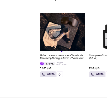
Набор для восстановления Therabody:
Сыворотка Curr
Массажер Theragun Prime + Умная маска
(30 мл)
SmartGoggles
СКИДКА
-57 руб.
НА ПОШЛИНУ
1 831 руб.
253 руб.
КУПИТЬ
КУПИТЬ