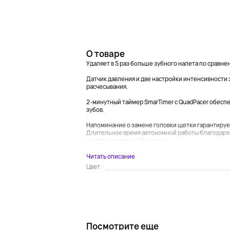
О товаре
Удаляет в 5 раз больше зубного налета по сравне
Датчик давления и две настройки интенсивности
расчесывания.
2-минутный таймер SmarTimer с QuadPacer обесп
зубов.
Напоминание о замене головки щетки гарантирует
Длительное время автономной работы благодаря 
зарядки хватает на 2 недели....
Читать описание
Цвет
Посмотрите еще