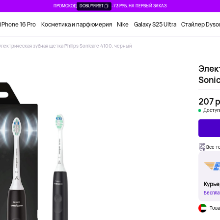
ПРОМОКОД
DOBUYFIRST
-73 РУБ. НА ПЕРВЫЙ ЗАКАЗ
iPhone 16 Pro
Косметика и парфюмерия
Nike
Galaxy S25 Ultra
Стайлер Dyso
Электрическая зубная щетка Philips Sonicare 4100, черный
Элек
Soni
207 р
Доступ
Все т
Курье
Беспла
Това