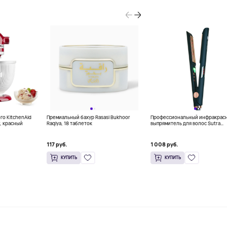
о KitchenAid
Премиальный бахур Rasasi Bukhoor
Профессиональный инфракрас
, красный
Raqiya, 18 таблеток
выпрямитель для волос Sutra
Professional IR2 (1.5") с иониза
117 руб.
1 008 руб.
КУПИТЬ
КУПИТЬ