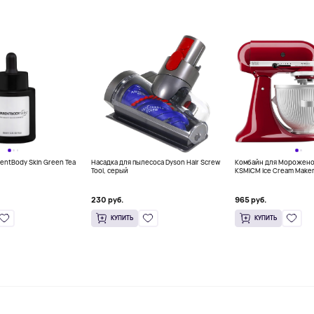
entBody Skin Green Tea
Насадка для пылесоса Dyson Hair Screw
Комбайн для Мороженог
Tool, серый
KSMICM Ice Cream Maker
230 руб.
965 руб.
КУПИТЬ
КУПИТЬ