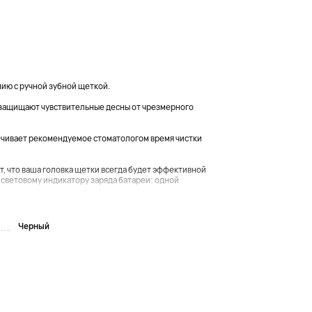
нию с ручной зубной щеткой.
 защищают чувствительные десны от чрезмерного
ечивает рекомендуемое стоматологом время чистки
, что ваша головка щетки всегда будет эффективной
световому индикатору заряда батареи: одной
Черный