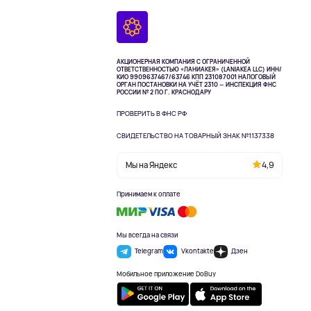
АКЦИОНЕРНАЯ КОМПАНИЯ С ОГРАНИЧЕННОЙ
ОТВЕТСТВЕННОСТЬЮ «ЛАНИАКЕЯ» (LANIAKEA LLC)
ИНН/
КИО 9909637467/63746 КПП 231087001
НАЛОГОВЫЙ
ОРГАН ПОСТАНОВКИ НА УЧЁТ 2310 — ИНСПЕКЦИЯ ФНС
РОССИИ № 2 ПО Г. КРАСНОДАРУ
ПРОВЕРИТЬ В ФНС РФ
СВИДЕТЕЛЬСТВО НА ТОВАРНЫЙ ЗНАК №1137338
Мы на Яндекс
4,9
Принимаем к оплате
Мы всегда на связи
Telegram
Vkontakte
Дзен
Мобильное приложение DoBuy