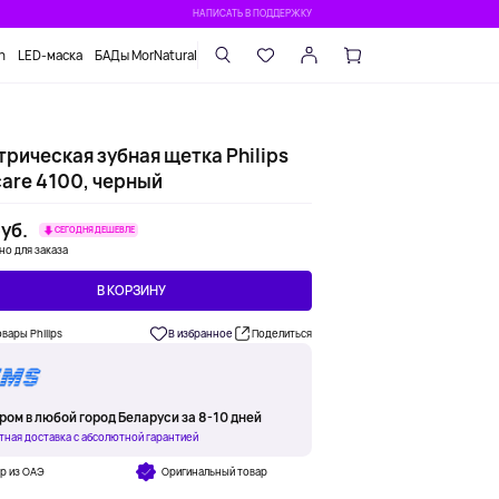
НАПИСАТЬ В ПОДДЕРЖКУ
n
LED-маска
БАДы MorNatural
трическая зубная щетка Philips
care 4100, черный
уб.
СЕГОДНЯ ДЕШЕВЛЕ
но для заказа
В КОРЗИНУ
овары Philips
В избранное
Поделиться
ром в любой город Беларуси за 8-10 дней
тная доставка с абсолютной гарантией
р из ОАЭ
Оригинальный товар