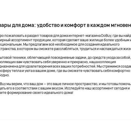
вары для дома: удобство и комфорт в каждом мгнове
ро пожаловать в раздел товаров для дома интернет-магазина DoBuy, где вы най
ирный ассортимент продукции, которая сделает ваше жилище более удобным 
кциональным. Мы предлагаем всё необходимое для создания идеального
странства, в котором вы сможете расслабляться, трудиться и наслаждаться жиз
бытовой техники, облегчающей повседневные задачи, до средств ухода за собой
воляющих вам чувствовать себя уверенно и прекрасно, наша коллекция
дназначена для удовлетворения всех ваших потребностей. Мы стремимся созда
осферу тепла и уюта в вашем доме, где вы сможете чувствовать себя комфортно
бодно.
Buy мы верим, что ваш дом — это ваше личное пространство, и мы готовы помочь
ать его в соответствии с вашим вкусом. Исследуйте наш ассортимент сегодня и
ните формирование своего идеального дома!