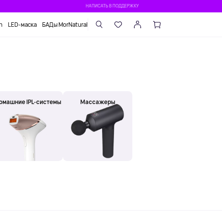
НАПИСАТЬ В ПОДДЕРЖКУ
n
LED-маска
БАДы MorNatural
омашние IPL-системы
Массажеры