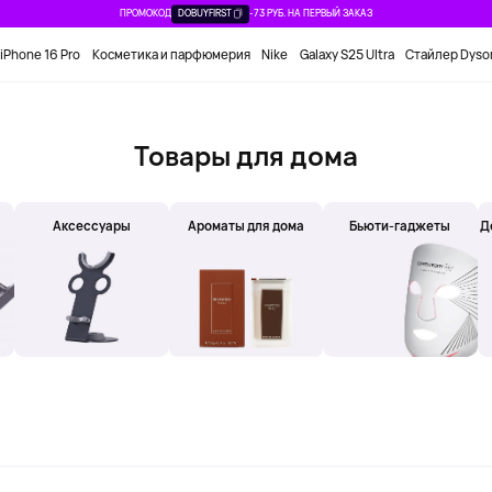
ПРОМОКОД
DOBUYFIRST
-73 РУБ. НА ПЕРВЫЙ ЗАКАЗ
iPhone 16 Pro
Косметика и парфюмерия
Nike
Galaxy S25 Ultra
Стайлер Dyso
Товары для дома
Аксессуары
Ароматы для дома
Бьюти-гаджеты
Д