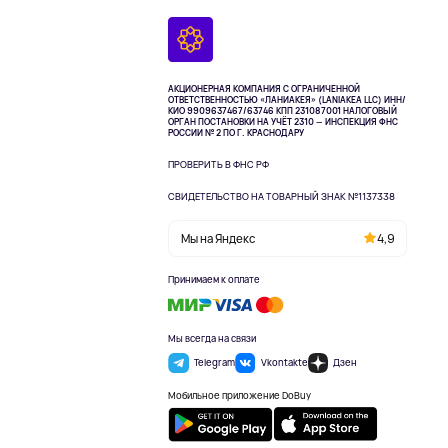
АКЦИОНЕРНАЯ КОМПАНИЯ С ОГРАНИЧЕННОЙ
ОТВЕТСТВЕННОСТЬЮ «ЛАНИАКЕЯ» (LANIAKEA LLC)
ИНН/
КИО 9909637467/63746 КПП 231087001
НАЛОГОВЫЙ
ОРГАН ПОСТАНОВКИ НА УЧЁТ 2310 — ИНСПЕКЦИЯ ФНС
РОССИИ № 2 ПО Г. КРАСНОДАРУ
ПРОВЕРИТЬ В ФНС РФ
СВИДЕТЕЛЬСТВО НА ТОВАРНЫЙ ЗНАК №1137338
Мы на Яндекс
4,9
Принимаем к оплате
Мы всегда на связи
Telegram
Vkontakte
Дзен
Мобильное приложение DoBuy