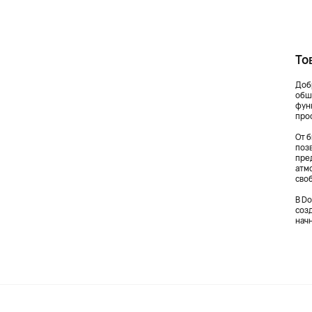
То
Доб
обш
фун
про
От 
поз
пре
атм
сво
В Do
созд
нач