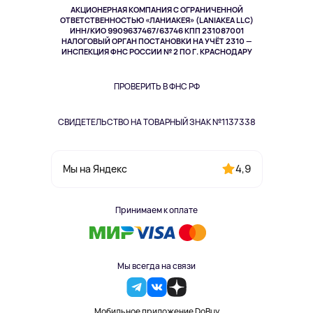
АКЦИОНЕРНАЯ КОМПАНИЯ С ОГРАНИЧЕННОЙ
Спорт
ОТВЕТСТВЕННОСТЬЮ «ЛАНИАКЕЯ» (LANIAKEA LLC)
ИНН/КИО 9909637467/63746 КПП 231087001
Здоровье
НАЛОГОВЫЙ ОРГАН ПОСТАНОВКИ НА УЧЁТ 2310 —
Здоровье питомцев
ИНСПЕКЦИЯ ФНС РОССИИ № 2 ПО Г. КРАСНОДАРУ
Книги
Одежда и аксессуары
ПРОВЕРИТЬ В ФНС РФ
СВИДЕТЕЛЬСТВО НА ТОВАРНЫЙ ЗНАК №1137338
4,9
Мы на Яндекс
Принимаем к оплате
Мы всегда на связи
Мобильное приложение DoBuy