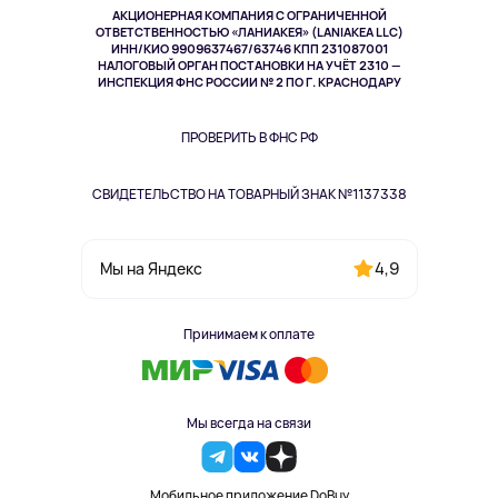
АКЦИОНЕРНАЯ КОМПАНИЯ С ОГРАНИЧЕННОЙ
Спорт
ОТВЕТСТВЕННОСТЬЮ «ЛАНИАКЕЯ» (LANIAKEA LLC)
ИНН/КИО 9909637467/63746 КПП 231087001
Здоровье
НАЛОГОВЫЙ ОРГАН ПОСТАНОВКИ НА УЧЁТ 2310 —
Здоровье питомцев
ИНСПЕКЦИЯ ФНС РОССИИ № 2 ПО Г. КРАСНОДАРУ
Книги
Одежда и аксессуары
ПРОВЕРИТЬ В ФНС РФ
СВИДЕТЕЛЬСТВО НА ТОВАРНЫЙ ЗНАК №1137338
4,9
Мы на Яндекс
Принимаем к оплате
Мы всегда на связи
Мобильное приложение DoBuy