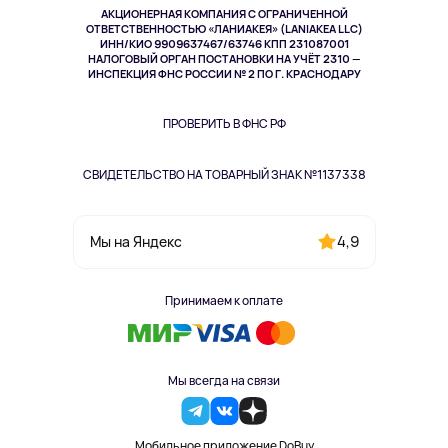
АКЦИОНЕРНАЯ КОМПАНИЯ С ОГРАНИЧЕННОЙ
Спорт
ОТВЕТСТВЕННОСТЬЮ «ЛАНИАКЕЯ» (LANIAKEA LLC)
ИНН/КИО 9909637467/63746 КПП 231087001
Здоровье
НАЛОГОВЫЙ ОРГАН ПОСТАНОВКИ НА УЧЁТ 2310 —
Здоровье питомцев
ИНСПЕКЦИЯ ФНС РОССИИ № 2 ПО Г. КРАСНОДАРУ
Книги
Одежда и аксессуары
ПРОВЕРИТЬ В ФНС РФ
СВИДЕТЕЛЬСТВО НА ТОВАРНЫЙ ЗНАК №1137338
4,9
Мы на Яндекс
Принимаем к оплате
Мы всегда на связи
Мобильное приложение DoBuy