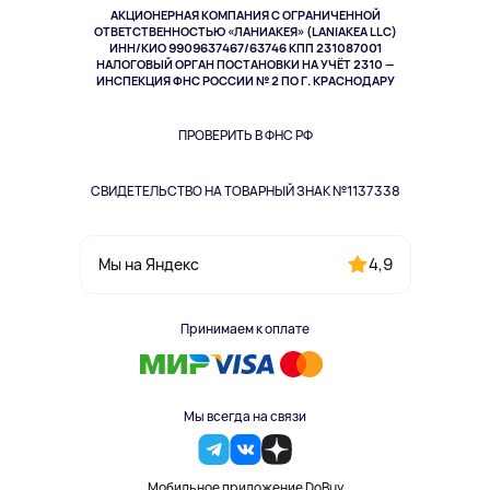
АКЦИОНЕРНАЯ КОМПАНИЯ С ОГРАНИЧЕННОЙ
Спорт
ОТВЕТСТВЕННОСТЬЮ «ЛАНИАКЕЯ» (LANIAKEA LLC)
ИНН/КИО 9909637467/63746 КПП 231087001
Здоровье
НАЛОГОВЫЙ ОРГАН ПОСТАНОВКИ НА УЧЁТ 2310 —
Здоровье питомцев
ИНСПЕКЦИЯ ФНС РОССИИ № 2 ПО Г. КРАСНОДАРУ
Книги
Одежда и аксессуары
ПРОВЕРИТЬ В ФНС РФ
СВИДЕТЕЛЬСТВО НА ТОВАРНЫЙ ЗНАК №1137338
4,9
Мы на Яндекс
Принимаем к оплате
Мы всегда на связи
Мобильное приложение DoBuy