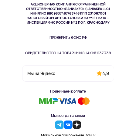
АКЦИОНЕРНАЯ КОМПАНИЯ С ОГРАНИЧЕННОЙ
Спорт
ОТВЕТСТВЕННОСТЬЮ «ЛАНИАКЕЯ» (LANIAKEA LLC)
ИНН/КИО 9909637467/63746 КПП 231087001
Здоровье
НАЛОГОВЫЙ ОРГАН ПОСТАНОВКИ НА УЧЁТ 2310 —
Здоровье питомцев
ИНСПЕКЦИЯ ФНС РОССИИ № 2 ПО Г. КРАСНОДАРУ
Книги
Одежда и аксессуары
ПРОВЕРИТЬ В ФНС РФ
СВИДЕТЕЛЬСТВО НА ТОВАРНЫЙ ЗНАК №1137338
4,9
Мы на Яндекс
Принимаем к оплате
Мы всегда на связи
Мобильное приложение DoBuy