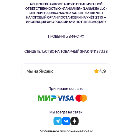
АКЦИОНЕРНАЯ КОМПАНИЯ С ОГРАНИЧЕННОЙ
Спорт
ОТВЕТСТВЕННОСТЬЮ «ЛАНИАКЕЯ» (LANIAKEA LLC)
ИНН/КИО 9909637467/63746 КПП 231087001
Здоровье
НАЛОГОВЫЙ ОРГАН ПОСТАНОВКИ НА УЧЁТ 2310 —
Здоровье питомцев
ИНСПЕКЦИЯ ФНС РОССИИ № 2 ПО Г. КРАСНОДАРУ
Книги
Одежда и аксессуары
ПРОВЕРИТЬ В ФНС РФ
СВИДЕТЕЛЬСТВО НА ТОВАРНЫЙ ЗНАК №1137338
4,9
Мы на Яндекс
Принимаем к оплате
Мы всегда на связи
Мобильное приложение DoBuy