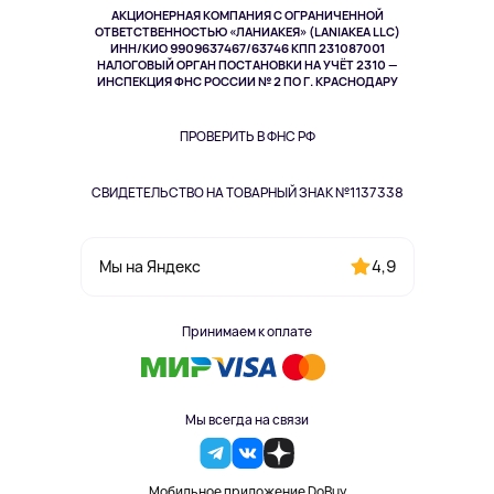
АКЦИОНЕРНАЯ КОМПАНИЯ С ОГРАНИЧЕННОЙ
Спорт
ОТВЕТСТВЕННОСТЬЮ «ЛАНИАКЕЯ» (LANIAKEA LLC)
ИНН/КИО 9909637467/63746 КПП 231087001
Здоровье
НАЛОГОВЫЙ ОРГАН ПОСТАНОВКИ НА УЧЁТ 2310 —
Здоровье питомцев
ИНСПЕКЦИЯ ФНС РОССИИ № 2 ПО Г. КРАСНОДАРУ
Книги
Одежда и аксессуары
ПРОВЕРИТЬ В ФНС РФ
СВИДЕТЕЛЬСТВО НА ТОВАРНЫЙ ЗНАК №1137338
4,9
Мы на Яндекс
Принимаем к оплате
Мы всегда на связи
Мобильное приложение DoBuy