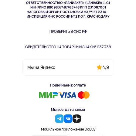
Спорт
ОТВЕТСТВЕННОСТЬЮ «ЛАНИАКЕЯ» (LANIAKEA LLC)
ИНН/КИО 9909637467/63746 КПП 231087001
Здоровье
НАЛОГОВЫЙ ОРГАН ПОСТАНОВКИ НА УЧЁТ 2310 —
Здоровье питомцев
ИНСПЕКЦИЯ ФНС РОССИИ № 2 ПО Г. КРАСНОДАРУ
Книги
Одежда и аксессуары
ПРОВЕРИТЬ В ФНС РФ
СВИДЕТЕЛЬСТВО НА ТОВАРНЫЙ ЗНАК №1137338
4,9
Мы на Яндекс
Принимаем к оплате
Мы всегда на связи
Мобильное приложение DoBuy