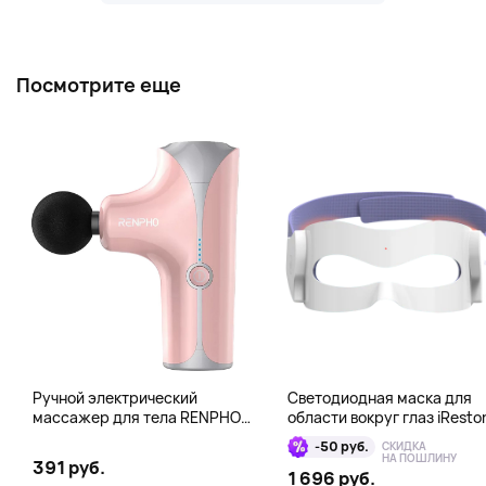
Посмотрите еще
Ручной электрический
Светодиодная маска для
массажер для тела RENPHO
области вокруг глаз iResto
Mini Gun, розовый
Illumina LED Eye Mask
-50 руб.
СКИДКА
НА ПОШЛИНУ
391 руб.
1 696 руб.