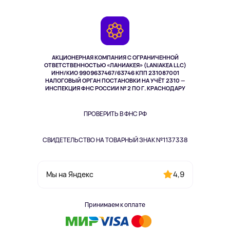
Доставка
Контакты
Игровые консоли
Гарантия
Камеры
Возврат
TV и мультимедиа
Музыка и звук
АКЦИОНЕРНАЯ КОМПАНИЯ С ОГРАНИЧЕННОЙ
Спорт
ОТВЕТСТВЕННОСТЬЮ «ЛАНИАКЕЯ» (LANIAKEA LLC)
ИНН/КИО 9909637467/63746 КПП 231087001
Здоровье
НАЛОГОВЫЙ ОРГАН ПОСТАНОВКИ НА УЧЁТ 2310 —
Здоровье питомцев
ИНСПЕКЦИЯ ФНС РОССИИ № 2 ПО Г. КРАСНОДАРУ
Книги
Одежда и аксессуары
ПРОВЕРИТЬ В ФНС РФ
СВИДЕТЕЛЬСТВО НА ТОВАРНЫЙ ЗНАК №1137338
4,9
Мы на Яндекс
Принимаем к оплате