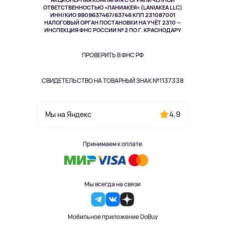
Спорт
ОТВЕТСТВЕННОСТЬЮ «ЛАНИАКЕЯ» (LANIAKEA LLC)
ИНН/КИО 9909637467/63746 КПП 231087001
Здоровье
НАЛОГОВЫЙ ОРГАН ПОСТАНОВКИ НА УЧЁТ 2310 —
Здоровье питомцев
ИНСПЕКЦИЯ ФНС РОССИИ № 2 ПО Г. КРАСНОДАРУ
Книги
Одежда и аксессуары
ПРОВЕРИТЬ В ФНС РФ
СВИДЕТЕЛЬСТВО НА ТОВАРНЫЙ ЗНАК №1137338
4,9
Мы на Яндекс
Принимаем к оплате
Мы всегда на связи
Мобильное приложение DoBuy