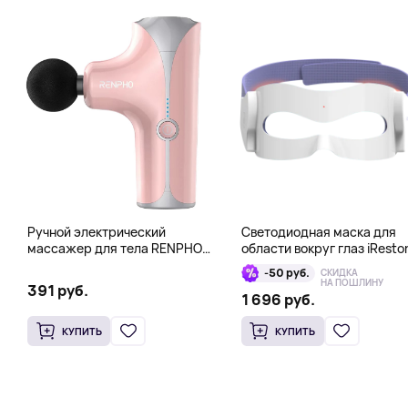
Ручной электрический
Светодиодная маска для
массажер для тела RENPHO
области вокруг глаз iResto
Mini Gun, розовый
Illumina LED Eye Mask
-50 руб.
СКИДКА
НА ПОШЛИНУ
391 руб.
1 696 руб.
КУПИТЬ
КУПИТЬ