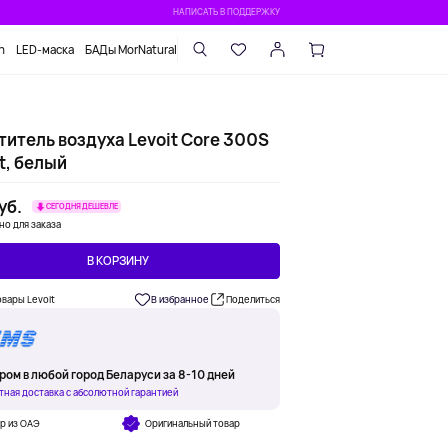
НАПИСАТЬ В ПОДДЕРЖКУ
n
LED-маска
БАДы MorNatural
титель воздуха Levoit Core 300S
t, белый
уб.
СЕГОДНЯ ДЕШЕВЛЕ
но для заказа
В КОРЗИНУ
овары Levoit
В избранное
Поделиться
ром в любой город Беларуси за 8-10 дней
тная доставка с абсолютной гарантией
р из ОАЭ
Оригинальный товар