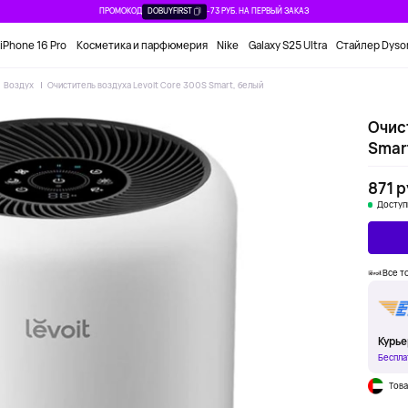
ПРОМОКОД
DOBUYFIRST
-73 РУБ. НА ПЕРВЫЙ ЗАКАЗ
iPhone 16 Pro
Косметика и парфюмерия
Nike
Galaxy S25 Ultra
Стайлер Dyso
Воздух
Очиститель воздуха Levoit Core 300S Smart, белый
Очис
Smar
871 р
Доступ
Все т
Курье
Беспла
Това