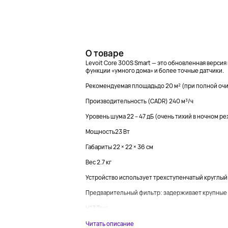
О товаре
Levoit Core 300S Smart — это обновленная верси
функции «умного дома» и более точные датчики.
Рекомендуемая площадьдо 20 м² (при полной очист
Производительность (CADR) 240 м³/ч
Уровень шума 22 – 47 дБ (очень тихий в ночном р
Мощность23 Вт
Габариты 22 × 22 × 36 см
Вес 2.7 кг
Устройство использует трехступенчатый круглый
Предварительный фильтр: задерживает крупные ч
H13 True...
Читать описание