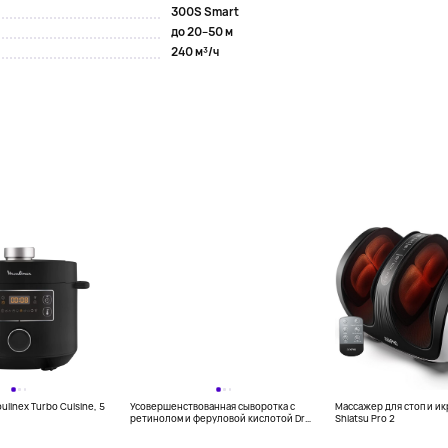
300S Smart
до 20–50 м
240 м³/ч
linex Turbo Cuisine, 5
Усовершенствованная сыворотка с
Массажер для стоп и и
ретинолом и феруловой кислотой Dr
Shiatsu Pro 2
Dennis Gross, 15 мл