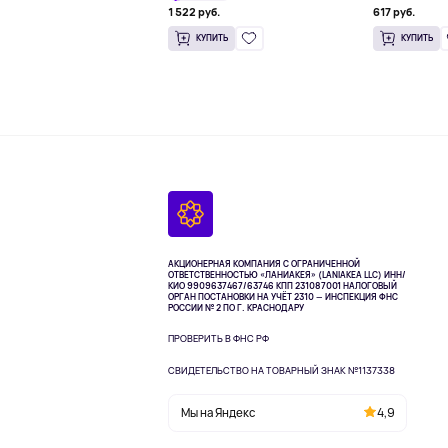
1 522 руб.
617 руб.
КУПИТЬ
КУПИТЬ
АКЦИОНЕРНАЯ КОМПАНИЯ С ОГРАНИЧЕННОЙ
ОТВЕТСТВЕННОСТЬЮ «ЛАНИАКЕЯ» (LANIAKEA LLC)
ИНН/
КИО 9909637467/63746 КПП 231087001
НАЛОГОВЫЙ
ОРГАН ПОСТАНОВКИ НА УЧЁТ 2310 — ИНСПЕКЦИЯ ФНС
РОССИИ № 2 ПО Г. КРАСНОДАРУ
ПРОВЕРИТЬ В ФНС РФ
СВИДЕТЕЛЬСТВО НА ТОВАРНЫЙ ЗНАК №1137338
Мы на Яндекс
4,9