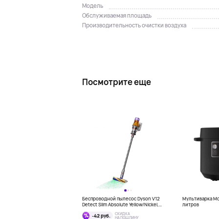
Модель
Обслуживаемая площадь
Производительность очистки воздуха
Посмотрите еще
Беспроводной пылесос Dyson V12
Мультиварка Mou
Detect Slim Absolute Yellow/Nickel,
литров
серый
СКИДКА
-42 руб.
НА ПОШЛИНУ