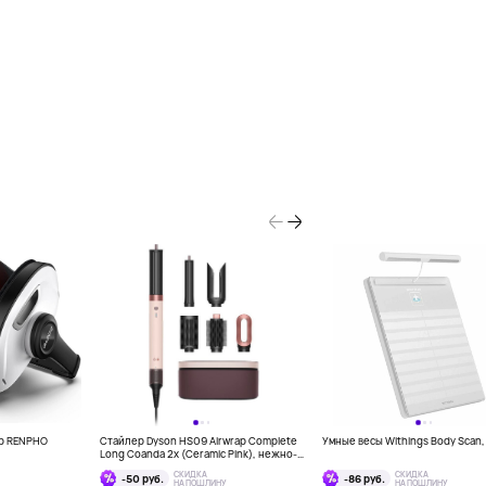
кр RENPHO
Стайлер Dyson HS09 Airwrap Complete
Умные весы Withings Body Scan
Long Coanda 2x (Ceramic Pink), нежно-
розовый
СКИДКА
СКИДКА
-50 руб.
-86 руб.
НА ПОШЛИНУ
НА ПОШЛИНУ