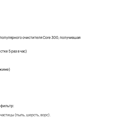
я популярного очистителя Core 300, получившая
ке 5 раз в час)
ежиме)
 фильтр:
астицы (пыль, шерсть, ворс).