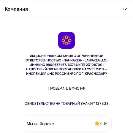
Служба поддержки
Косметика и уход
Компания
Как заказать
Активный отдых
Оплата
О сервисе
Планшеты
Доставка
Контакты
Игровые консоли
Гарантия
Камеры
Возврат
TV и мультимедиа
Музыка и звук
АКЦИОНЕРНАЯ КОМПАНИЯ С ОГРАНИЧЕННОЙ
Спорт
ОТВЕТСТВЕННОСТЬЮ «ЛАНИАКЕЯ» (LANIAKEA LLC)
ИНН/КИО 9909637467/63746 КПП 231087001
Здоровье
НАЛОГОВЫЙ ОРГАН ПОСТАНОВКИ НА УЧЁТ 2310 —
Здоровье питомцев
ИНСПЕКЦИЯ ФНС РОССИИ № 2 ПО Г. КРАСНОДАРУ
Книги
Одежда и аксессуары
ПРОВЕРИТЬ В ФНС РФ
СВИДЕТЕЛЬСТВО НА ТОВАРНЫЙ ЗНАК №1137338
4,9
Мы на Яндекс