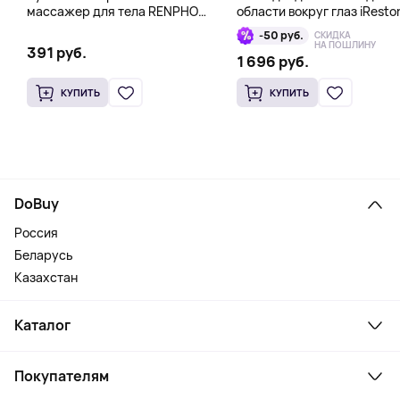
массажер для тела RENPHO
области вокруг глаз iResto
Mini Gun, розовый
Illumina LED Eye Mask
-50 руб.
СКИДКА
НА ПОШЛИНУ
391 руб.
1 696 руб.
КУПИТЬ
КУПИТЬ
DoBuy
Россия
Беларусь
Казахстан
Каталог
Смартфоны и гаджеты
Покупателям
Ноутбуки, мониторы, VR
Товары для дома