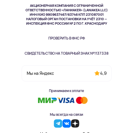
Музыка и звук
АКЦИОНЕРНАЯ КОМПАНИЯ С ОГРАНИЧЕННОЙ
Спорт
ОТВЕТСТВЕННОСТЬЮ «ЛАНИАКЕЯ» (LANIAKEA LLC)
ИНН/КИО 9909637467/63746 КПП 231087001
Здоровье
НАЛОГОВЫЙ ОРГАН ПОСТАНОВКИ НА УЧЁТ 2310 —
Здоровье питомцев
ИНСПЕКЦИЯ ФНС РОССИИ № 2 ПО Г. КРАСНОДАРУ
Книги
Одежда и аксессуары
ПРОВЕРИТЬ В ФНС РФ
СВИДЕТЕЛЬСТВО НА ТОВАРНЫЙ ЗНАК №1137338
4,9
Мы на Яндекс
Принимаем к оплате
Мы всегда на связи