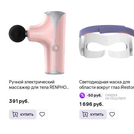
Ручной электрический
Светодиодная маска для
массажер для тела RENPHO
области вокруг глаз iResto
Mini Gun, розовый
Illumina LED Eye Mask
-50 руб.
СКИДКА
НА ПОШЛИНУ
391 руб.
1 696 руб.
КУПИТЬ
КУПИТЬ