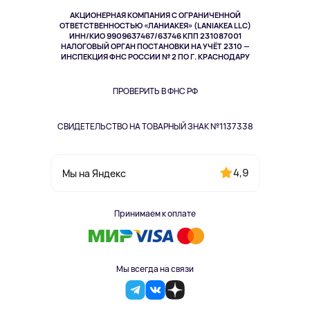
Музыка и звук
АКЦИОНЕРНАЯ КОМПАНИЯ С ОГРАНИЧЕННОЙ
Спорт
ОТВЕТСТВЕННОСТЬЮ «ЛАНИАКЕЯ» (LANIAKEA LLC)
ИНН/КИО 9909637467/63746 КПП 231087001
Здоровье
НАЛОГОВЫЙ ОРГАН ПОСТАНОВКИ НА УЧЁТ 2310 —
Здоровье питомцев
ИНСПЕКЦИЯ ФНС РОССИИ № 2 ПО Г. КРАСНОДАРУ
Книги
Одежда и аксессуары
ПРОВЕРИТЬ В ФНС РФ
СВИДЕТЕЛЬСТВО НА ТОВАРНЫЙ ЗНАК №1137338
4,9
Мы на Яндекс
Принимаем к оплате
Мы всегда на связи