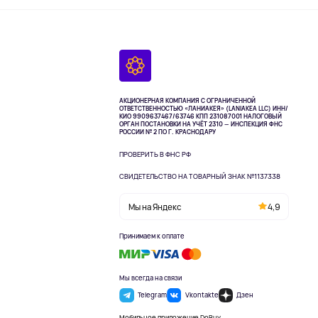
АКЦИОНЕРНАЯ КОМПАНИЯ С ОГРАНИЧЕННОЙ
ОТВЕТСТВЕННОСТЬЮ «ЛАНИАКЕЯ» (LANIAKEA LLC)
ИНН/
КИО 9909637467/63746 КПП 231087001
НАЛОГОВЫЙ
ОРГАН ПОСТАНОВКИ НА УЧЁТ 2310 — ИНСПЕКЦИЯ ФНС
РОССИИ № 2 ПО Г. КРАСНОДАРУ
ПРОВЕРИТЬ В ФНС РФ
СВИДЕТЕЛЬСТВО НА ТОВАРНЫЙ ЗНАК №1137338
Мы на Яндекс
4,9
Принимаем к оплате
Мы всегда на связи
Telegram
Vkontakte
Дзен
Мобильное приложение DoBuy