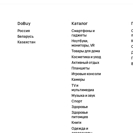
DoBuy
Каталог
Россия
Смартфоны и
гаджеты
Беларусь
Ноутбуки,
К
Казахстан
мониторы, VR
Товары для дома
Косметика и уход
Активный отдых
Планшеты
Игровые консоли
Камеры
TV и
мультимедиа
Музыка и звук
Спорт
Здоровье
Здоровье
питомцев
Книги
Одежда и
аксессуары