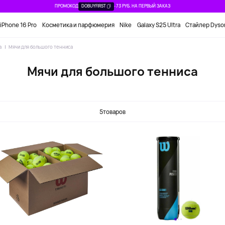
ПРОМОКОД
DOBUYFIRST
-73 РУБ. НА ПЕРВЫЙ ЗАКАЗ
iPhone 16 Pro
Косметика и парфюмерия
Nike
Galaxy S25 Ultra
Стайлер Dyso
а
Мячи для большого тенниса
Мячи для большого тенниса
5
товаров