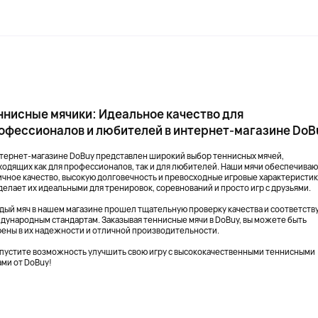
ннисные мячики: Идеальное качество для
офессионалов и любителей в интернет-магазине DoB
нтернет-магазине DoBuy представлен широкий выбор теннисных мячей,
ходящих как для профессионалов, так и для любителей. Наши мячи обеспечива
ичное качество, высокую долговечность и превосходные игровые характеристик
делает их идеальными для тренировок, соревнований и просто игр с друзьями.
дый мяч в нашем магазине прошел тщательную проверку качества и соответств
дународным стандартам. Заказывая теннисные мячи в DoBuy, вы можете быть
рены в их надежности и отличной производительности.
упустите возможность улучшить свою игру с высококачественными теннисными
ами от DoBuy!