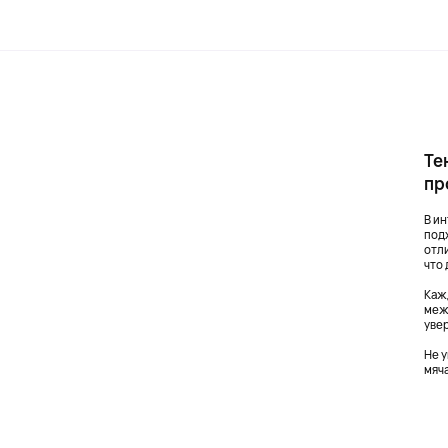
Те
пр
В и
под
отл
что 
Каж
меж
уве
Не 
мяч