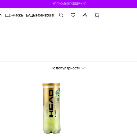
НАПИСАТЬ В ПОДДЕРЖКУ
n
LED-маска
БАДы MorNatural
По популярности