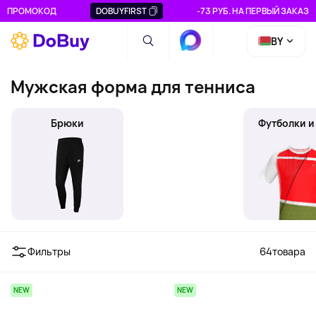
ПРОМОКОД
DOBUYFIRST
-73 РУБ. НА ПЕРВЫЙ ЗАКАЗ
BY
Мужская форма для тенниса
Брюки
Толстовки и худи
Футболки и
Фильтры
64
товара
NEW
NEW