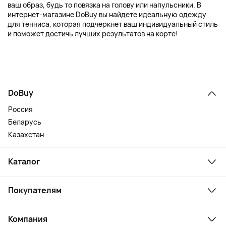
ваш образ, будь то повязка на голову или напульсники. В
интернет-магазине DoBuy вы найдете идеальную одежду
для тенниса, которая подчеркнет ваш индивидуальный стиль
и поможет достичь лучших результатов на корте!
DoBuy
Россия
Беларусь
Казахстан
Каталог
Смартфоны и гаджеты
Покупателям
Ноутбуки, мониторы, VR
Товары для дома
Служба поддержки
Косметика и уход
Компания
Как заказать