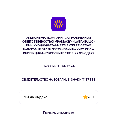
Активный отдых
Оплата
О сервисе
Планшеты
Доставка
Контакты
Игровые консоли
Гарантия
Камеры
Возврат
TV и мультимедиа
Музыка и звук
АКЦИОНЕРНАЯ КОМПАНИЯ С ОГРАНИЧЕННОЙ
Спорт
ОТВЕТСТВЕННОСТЬЮ «ЛАНИАКЕЯ» (LANIAKEA LLC)
ИНН/КИО 9909637467/63746 КПП 231087001
Здоровье
НАЛОГОВЫЙ ОРГАН ПОСТАНОВКИ НА УЧЁТ 2310 —
Здоровье питомцев
ИНСПЕКЦИЯ ФНС РОССИИ № 2 ПО Г. КРАСНОДАРУ
Книги
Одежда и аксессуары
ПРОВЕРИТЬ В ФНС РФ
СВИДЕТЕЛЬСТВО НА ТОВАРНЫЙ ЗНАК №1137338
4,9
Мы на Яндекс
Принимаем к оплате