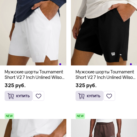
Мужские шорты Tournament
Мужские шорты Tournament
Short V2 7 Inch Unlined Wilson,
Short V2 7 Inch Unlined Wilson,
белый
черный
325 руб.
325 руб.
КУПИТЬ
КУПИТЬ
NEW
NEW