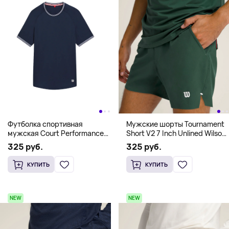
Футболка спортивная
Мужские шорты Tournament
мужская Court Performance
Short V2 7 Inch Unlined Wilson,
Crew Wilson, синий
зеленый
325 руб.
325 руб.
КУПИТЬ
КУПИТЬ
NEW
NEW