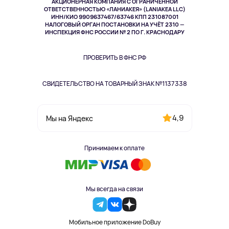
АКЦИОНЕРНАЯ КОМПАНИЯ С ОГРАНИЧЕННОЙ
Спорт
ОТВЕТСТВЕННОСТЬЮ «ЛАНИАКЕЯ» (LANIAKEA LLC)
ИНН/КИО 9909637467/63746 КПП 231087001
Здоровье
НАЛОГОВЫЙ ОРГАН ПОСТАНОВКИ НА УЧЁТ 2310 —
Здоровье питомцев
ИНСПЕКЦИЯ ФНС РОССИИ № 2 ПО Г. КРАСНОДАРУ
Книги
Одежда и аксессуары
ПРОВЕРИТЬ В ФНС РФ
СВИДЕТЕЛЬСТВО НА ТОВАРНЫЙ ЗНАК №1137338
4,9
Мы на Яндекс
Принимаем к оплате
Мы всегда на связи
Мобильное приложение DoBuy