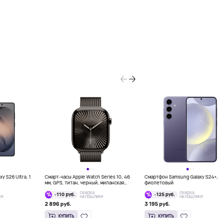
 S26 Ultra, 1
Смарт-часы Apple Watch Series 10, 46
Смартфон Samsung Galaxy S24+,
мм, GPS, титан, черный, миланская
фиолетовый
петля
СКИДКА
СКИДКА
-110 руб.
-125 руб.
НУ
НА ПОШЛИНУ
НА ПОШЛИНУ
2 896 руб.
3 195 руб.
КУПИТЬ
КУПИТЬ