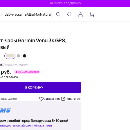
НАПИСАТЬ В ПОДДЕРЖКУ
n
LED-маска
БАДы MorNatural
т-часы Garmin Venu 3s GPS,
вый
уб.
СКИДКА НА ПОШЛИНУ
 руб.
СЕГОДНЯ ДЕШЕВЛЕ
но для заказа
В КОРЗИНУ
овары Garmin
В избранное
Поделиться
ром в любой город Беларуси за 8-10 дней
тная доставка с абсолютной гарантией