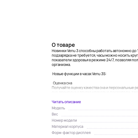
О товаре
Новинки Venu 3 способны работать автономно до 1
подзарядка не требуется, часы можно носить кру
показатели здоровья в режиме 24/7, позволяя по
организма.
Новые функции в часах Venu 3S:
Оценка сна
Получайте оценку качества сна и персональные р
сна, время сна и другие ключевые показатели, таки
Читать описание
Модель
Вес
Номер модели
Материал корпуса
Форм-фактор дисплея