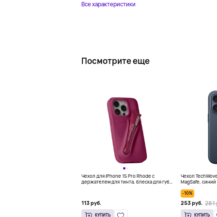
Все характеристики
Посмотрите еще
Чехол для iPhone 15 Pro Rhode с
Чехол TechWoven
держателем для тинта, блеска для губ,
MagSafe, синий
фуксия
-10%
281 
113 руб.
253 руб.
КУПИТЬ
КУПИТЬ