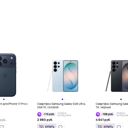
 для iPhone 17 Pro с
Смартфон Samsung Galaxy S26 Ultra,
Смартфон Samsung Galaxy
256 Гб, голубой
Тб, черный
СКИДКА
СКИДКА
-115 руб.
-198 руб.
НА ПОШЛИНУ
НА ПОШЛИ
руб.
2 980 руб.
4 641 руб.
КУПИТЬ
КУПИТЬ