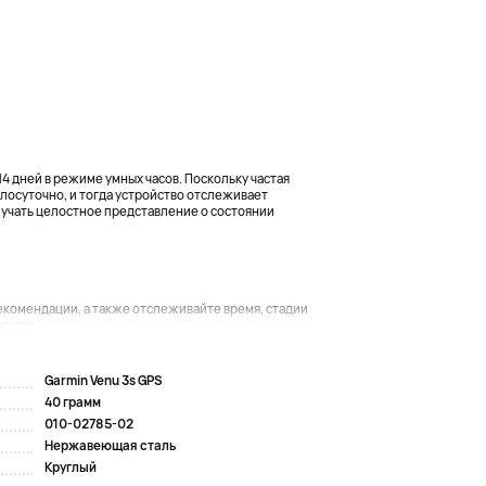
4 дней в режиме умных часов. Поскольку частая
глосуточно, и тогда устройство отслеживает
лучать целостное представление о состоянии
екомендации, а также отслеживайте время, стадии
е как...
Garmin Venu 3s GPS
40 грамм
010-02785-02
Нержавеющая сталь
Круглый