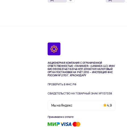
АКЦИОНЕРНАЯ КОМПАНИЯ С ОГРАНИЧЕННОЙ
ОТВЕТСТВЕННОСТЬЮ «ЛАНИАКЕЯ» (LANIAKEA LLC)
ИНН/
КИО 9909637467/63746 КПП 231087001
НАЛОГОВЫЙ
ОРГАН ПОСТАНОВКИ НА УЧЁТ 2310 — ИНСПЕКЦИЯ ФНС
РОССИИ № 2 ПО Г. КРАСНОДАРУ
ПРОВЕРИТЬ В ФНС РФ
СВИДЕТЕЛЬСТВО НА ТОВАРНЫЙ ЗНАК №1137338
Мы на Яндекс
4,9
Принимаем к оплате