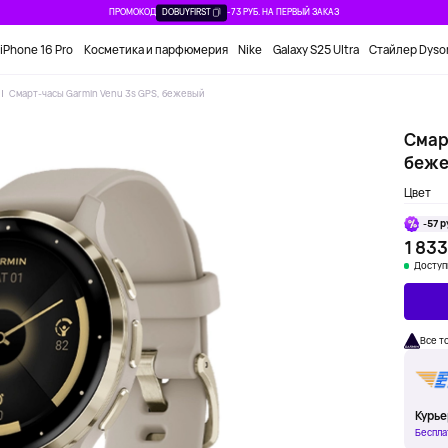
ПРОМОКОД
DOBUYFIRST
-73 РУБ. НА ПЕРВЫЙ ЗАКАЗ
iPhone 16 Pro
Косметика и парфюмерия
Nike
Galaxy S25 Ultra
Стайлер Dyso
Смарт-часы Garmin Venu 3s GPS, бежевый
Смар
беже
Цвет
-57 р
1 833
Доступ
Все т
Курье
Беспла