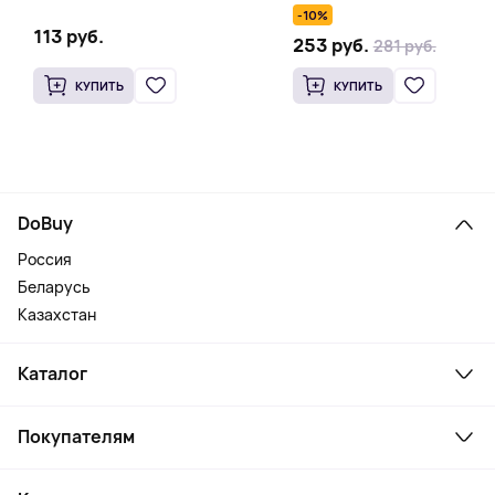
тинта, блеска для губ, фуксия
-10%
113 руб.
253 руб.
281 руб.
КУПИТЬ
КУПИТЬ
DoBuy
Россия
Беларусь
Казахстан
Каталог
Смартфоны и гаджеты
Покупателям
Ноутбуки, мониторы, VR
Товары для дома
Служба поддержки
Косметика и уход