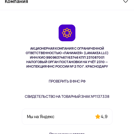
Компания
Как заказать
Активный отдых
Оплата
О сервисе
Планшеты
Доставка
Контакты
Игровые консоли
Гарантия
Камеры
Возврат
TV и мультимедиа
Музыка и звук
АКЦИОНЕРНАЯ КОМПАНИЯ С ОГРАНИЧЕННОЙ
Спорт
ОТВЕТСТВЕННОСТЬЮ «ЛАНИАКЕЯ» (LANIAKEA LLC)
ИНН/КИО 9909637467/63746 КПП 231087001
Здоровье
НАЛОГОВЫЙ ОРГАН ПОСТАНОВКИ НА УЧЁТ 2310 —
Здоровье питомцев
ИНСПЕКЦИЯ ФНС РОССИИ № 2 ПО Г. КРАСНОДАРУ
Книги
Одежда и аксессуары
ПРОВЕРИТЬ В ФНС РФ
СВИДЕТЕЛЬСТВО НА ТОВАРНЫЙ ЗНАК №1137338
4,9
Мы на Яндекс