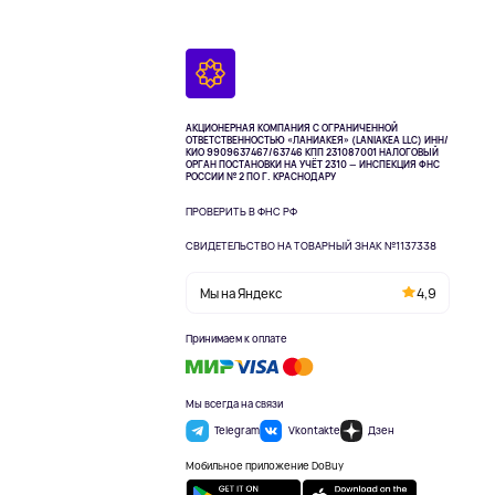
АКЦИОНЕРНАЯ КОМПАНИЯ С ОГРАНИЧЕННОЙ
ОТВЕТСТВЕННОСТЬЮ «ЛАНИАКЕЯ» (LANIAKEA LLC)
ИНН/
КИО 9909637467/63746 КПП 231087001
НАЛОГОВЫЙ
ОРГАН ПОСТАНОВКИ НА УЧЁТ 2310 — ИНСПЕКЦИЯ ФНС
РОССИИ № 2 ПО Г. КРАСНОДАРУ
ПРОВЕРИТЬ В ФНС РФ
СВИДЕТЕЛЬСТВО НА ТОВАРНЫЙ ЗНАК №1137338
Мы на Яндекс
4,9
Принимаем к оплате
Мы всегда на связи
Telegram
Vkontakte
Дзен
Мобильное приложение DoBuy