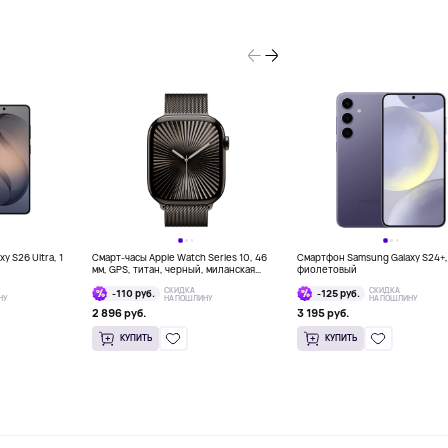
 S26 Ultra, 1
Смарт-часы Apple Watch Series 10, 46
Смартфон Samsung Galaxy S24+,
мм, GPS, титан, черный, миланская
фиолетовый
петля
СКИДКА
СКИДКА
-110 руб.
-125 руб.
НУ
НА ПОШЛИНУ
НА ПОШЛИНУ
2 896 руб.
3 195 руб.
КУПИТЬ
КУПИТЬ