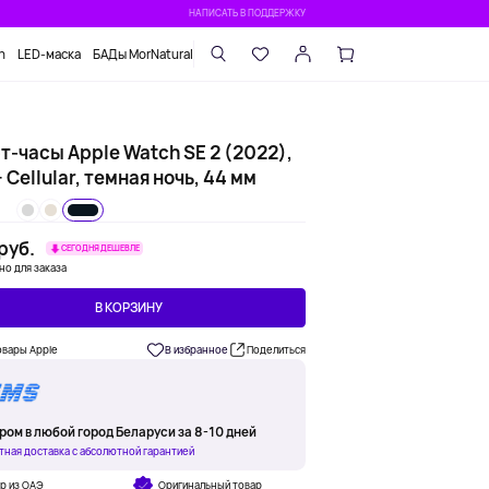
НАПИСАТЬ В ПОДДЕРЖКУ
n
LED-маска
БАДы MorNatural
т-часы Apple Watch SE 2 (2022),
 Cellular, темная ночь, 44 мм
 руб.
СЕГОДНЯ ДЕШЕВЛЕ
но для заказа
В КОРЗИНУ
овары Apple
В избранное
Поделиться
ром в любой город Беларуси за 8-10 дней
тная доставка с абсолютной гарантией
р из ОАЭ
Оригинальный товар