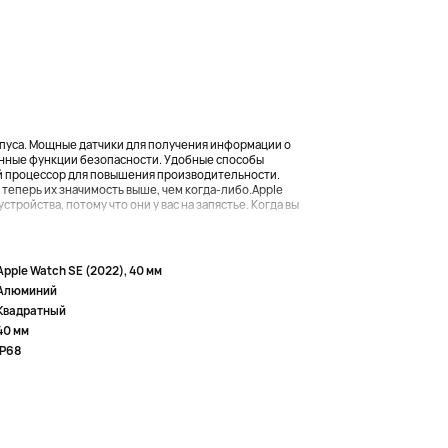
орпуса. Мощные датчики для получения информации о
нные функции безопасности. Удобные способы
ый процессор для повышения производительности.
теперь их значимость выше, чем когда-либо.Apple
устройства, потому что они у вас на запястье. Когда вы
Apple Watch SE (2022), 40 мм
Алюминий
Квадратный
40 мм
IP68