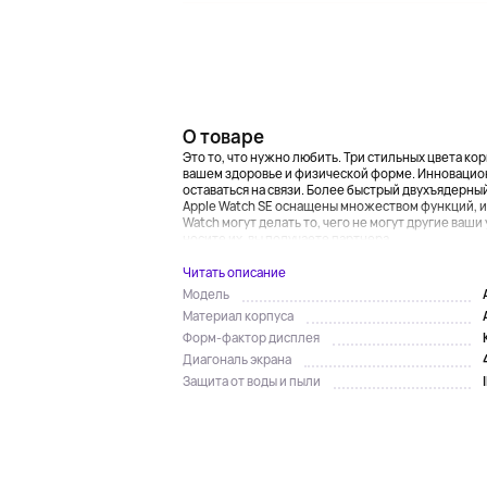
О товаре
Это то, что нужно любить. Три стильных цвета к
вашем здоровье и физической форме. Инновацио
оставаться на связи. Более быстрый двухъядерн
Apple Watch SE оснащены множеством функций, и 
Watch могут делать то, чего не могут другие ваши 
носите их, вы получаете партнера...
Читать описание
Модель
Материал корпуса
Форм-фактор дисплея
Диагональ экрана
Защита от воды и пыли