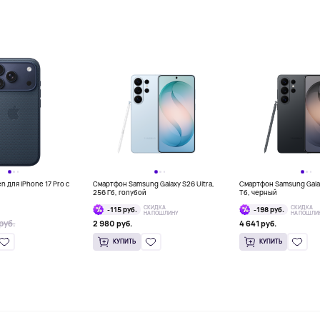
 для iPhone 17 Pro с
Смартфон Samsung Galaxy S26 Ultra,
Смартфон Samsung Galaxy
256 Гб, голубой
Тб, черный
СКИДКА
СКИДКА
-115 руб.
-198 руб.
НА ПОШЛИНУ
НА ПОШЛИ
руб.
2 980 руб.
4 641 руб.
КУПИТЬ
КУПИТЬ