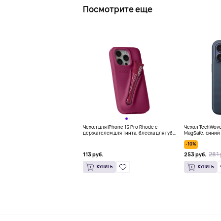
Посмотрите еще
Чехол для iPhone 15 Pro Rhode с
Чехол TechWoven
держателем для тинта, блеска для губ,
MagSafe, синий
фуксия
-10%
281 
113 руб.
253 руб.
КУПИТЬ
КУПИТЬ