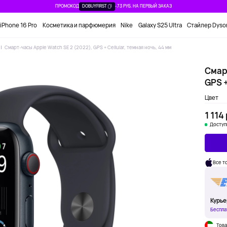
ПРОМОКОД
DOBUYFIRST
-73 РУБ. НА ПЕРВЫЙ ЗАКАЗ
iPhone 16 Pro
Косметика и парфюмерия
Nike
Galaxy S25 Ultra
Стайлер Dyso
Смарт-часы Apple Watch SE 2 (2022), GPS + Cellular, темная ночь, 44 мм
Смар
GPS +
Цвет
1 114
Доступ
Все т
Курье
Беспла
Това