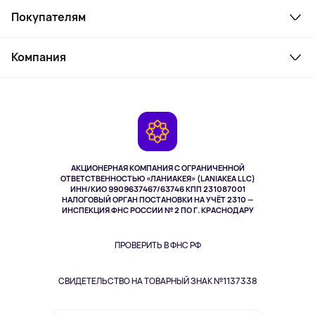
Покупателям
Ноутбуки, мониторы, VR
Товары для дома
Служба поддержки
Косметика и уход
Компания
Как заказать
Активный отдых
Оплата
О сервисе
Планшеты
Доставка
Контакты
Игровые консоли
Гарантия
Камеры
Возврат
TV и мультимедиа
Музыка и звук
АКЦИОНЕРНАЯ КОМПАНИЯ С ОГРАНИЧЕННОЙ
Спорт
ОТВЕТСТВЕННОСТЬЮ «ЛАНИАКЕЯ» (LANIAKEA LLC)
ИНН/КИО 9909637467/63746 КПП 231087001
Здоровье
НАЛОГОВЫЙ ОРГАН ПОСТАНОВКИ НА УЧЁТ 2310 —
Здоровье питомцев
ИНСПЕКЦИЯ ФНС РОССИИ № 2 ПО Г. КРАСНОДАРУ
Книги
Одежда и аксессуары
ПРОВЕРИТЬ В ФНС РФ
СВИДЕТЕЛЬСТВО НА ТОВАРНЫЙ ЗНАК №1137338