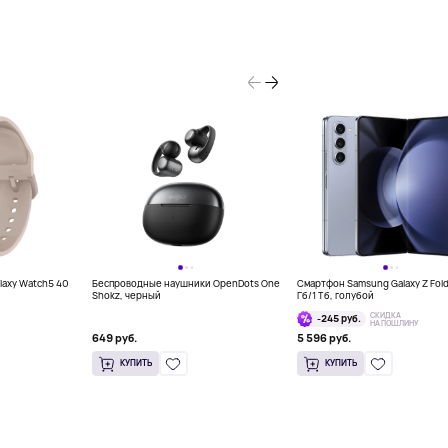
laxy Watch5 40
Беспроводные наушники OpenDots One
Смартфон Samsung Galaxy Z Fold
Shokz, черный
Гб/1 Тб, голубой
СКИДКА
-245 руб.
НА ПОШЛИНУ
649 руб.
5 596 руб.
КУПИТЬ
КУПИТЬ