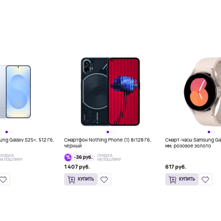
g Galaxy S25+, 512 Гб,
Смартфон Nothing Phone (1) 8/128 Гб,
Смарт-часы Samsung Ga
черный
мм, розовое золото
СКИДКА
СКИДКА
-36 руб.
НА ПОШЛИНУ
НА ПОШЛИНУ
1 407 руб.
617 руб.
КУПИТЬ
КУПИТЬ