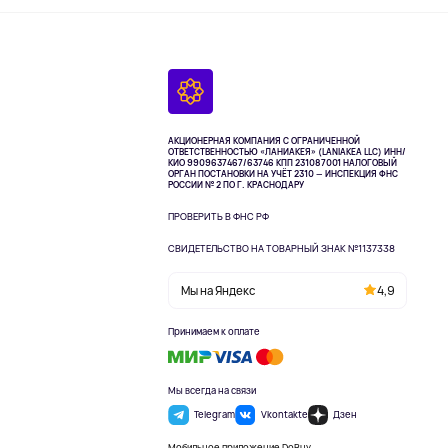
АКЦИОНЕРНАЯ КОМПАНИЯ С ОГРАНИЧЕННОЙ
ОТВЕТСТВЕННОСТЬЮ «ЛАНИАКЕЯ» (LANIAKEA LLC)
ИНН/
КИО 9909637467/63746 КПП 231087001
НАЛОГОВЫЙ
ОРГАН ПОСТАНОВКИ НА УЧЁТ 2310 — ИНСПЕКЦИЯ ФНС
РОССИИ № 2 ПО Г. КРАСНОДАРУ
ПРОВЕРИТЬ В ФНС РФ
СВИДЕТЕЛЬСТВО НА ТОВАРНЫЙ ЗНАК №1137338
Мы на Яндекс
4,9
Принимаем к оплате
Мы всегда на связи
Telegram
Vkontakte
Дзен
Мобильное приложение DoBuy