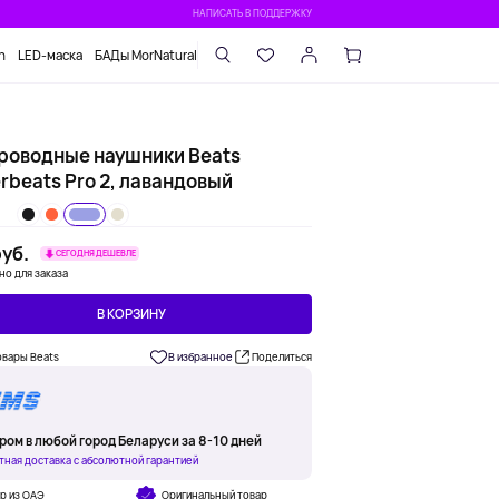
НАПИСАТЬ В ПОДДЕРЖКУ
n
LED-маска
БАДы MorNatural
роводные наушники Beats
rbeats Pro 2, лавандовый
уб.
СЕГОДНЯ ДЕШЕВЛЕ
но для заказа
В КОРЗИНУ
овары Beats
В избранное
Поделиться
ром в любой город Беларуси за 8-10 дней
тная доставка с абсолютной гарантией
р из ОАЭ
Оригинальный товар