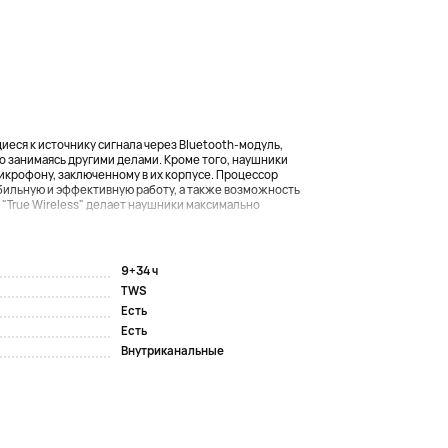
еся к источнику сигнала через Bluetooth-модуль,
 занимаясь другими делами. Кроме того, наушники
икрофону, заключенному в их корпусе. Процессор
абильную и эффективную работу, а также возможность
"True Wireless" делает наушники максимально
9+34 ч
TWS
Есть
Есть
Внутриканальные