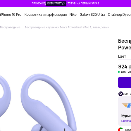
ПРОМОКОД
DOBUYFIRST
-73 РУБ. НА ПЕРВЫЙ ЗАКАЗ
iPhone 16 Pro
Косметика и парфюмерия
Nike
Galaxy S25 Ultra
Стайлер Dyso
Беспроводные
Беспроводные наушники Beats Powerbeats Pro 2, лавандовый
Бесп
Powe
Цвет
924 р
Доступ
Все т
Курье
Беспла
Това