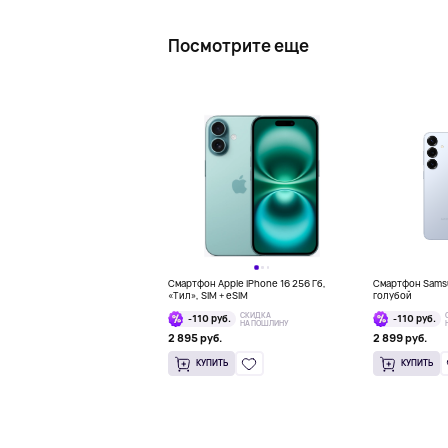
Посмотрите еще
Смартфон Apple iPhone 16 256 Гб,
Смартфон Samsun
«Тил», SIM + eSIM
голубой
СКИДКА
-110 руб.
-110 руб.
НА ПОШЛИНУ
2 895 руб.
2 899 руб.
КУПИТЬ
КУПИТЬ