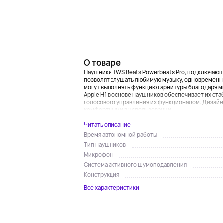
О товаре
Наушники TWS Beats Powerbeats Pro, подключающи
позволят слушать любимую музыку, одновременно
могут выполнять функцию гарнитуры благодаря м
Apple H1 в основе наушников обеспечивает их ст
голосового управления их функционалом. Дизайн 
комфортными в использовании. ...
Читать описание
Время автономной работы
Тип наушников
Микрофон
Система активного шумоподавления
Конструкция
Все характеристики