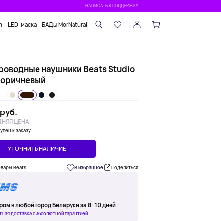
НАПИСАТЬ В ПОДДЕРЖКУ
n
LED-маска
БАДы MorNatural
роводные наушники Beats Studio
 коричневый
 руб.
НЯЯ ЦЕНА
упен к заказу
УТОЧНИТЬ НАЛИЧИЕ
овары Beats
В избранное
Поделиться
ром в любой город Беларуси за 8-10 дней
тная доставка с абсолютной гарантией