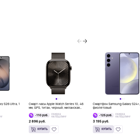
 S26 Ultra, 1
Смарт-часы Apple Watch Series 10, 46
Смартфон Samsung Galaxy S24+,
мм, GPS, титан, черный, миланская
фиолетовый
петля
СКИДКА
СКИДКА
-110 руб.
-125 руб.
НУ
НА ПОШЛИНУ
НА ПОШЛИНУ
2 896 руб.
3 195 руб.
КУПИТЬ
КУПИТЬ