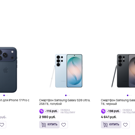
 для iPhone 17 Pro с
Смартфон Samsung Galaxy S26 Ultra,
Смартфон Samsung Galaxy
256 Гб, голубой
Тб, черный
СКИДКА
СКИДКА
-115 руб.
-198 руб.
НА ПОШЛИНУ
НА ПОШЛИ
руб.
2 980 руб.
4 641 руб.
КУПИТЬ
КУПИТЬ