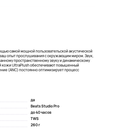
ощью самой мощной пользовательской акустической
 ваш опыт прослушивания с окружающим миром. Звук,
ванному пространственному звуку и динамическому
й кожи UltraPlush обеспечивают повышенный
ение (ANC) постоянно оптимизирует процесс
да
Beats Studio Pro
до 40 часов
TWS
260 г