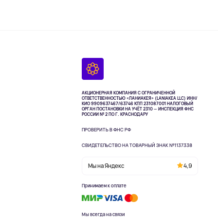
АКЦИОНЕРНАЯ КОМПАНИЯ С ОГРАНИЧЕННОЙ
ОТВЕТСТВЕННОСТЬЮ «ЛАНИАКЕЯ» (LANIAKEA LLC)
ИНН/
КИО 9909637467/63746 КПП 231087001
НАЛОГОВЫЙ
ОРГАН ПОСТАНОВКИ НА УЧЁТ 2310 — ИНСПЕКЦИЯ ФНС
РОССИИ № 2 ПО Г. КРАСНОДАРУ
ПРОВЕРИТЬ В ФНС РФ
СВИДЕТЕЛЬСТВО НА ТОВАРНЫЙ ЗНАК №1137338
Мы на Яндекс
4,9
Принимаем к оплате
Мы всегда на связи