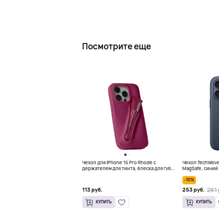
Посмотрите еще
Чехол для iPhone 15 Pro Rhode с
Чехол TechWoven
держателем для тинта, блеска для губ,
MagSafe, синий
фуксия
-10%
281 
113 руб.
253 руб.
КУПИТЬ
КУПИТЬ