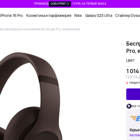
ПРОМОКОД
DOBUYFIRST
-73 РУБ. НА ПЕРВЫЙ ЗАКАЗ
iPhone 16 Pro
Косметика и парфюмерия
Nike
Galaxy S25 Ultra
Стайлер Dyso
Беспроводные наушники Beats Studio Pro, коричневый
Бесп
Pro,
Цвет
1 014
ПОСЛЕД
Недост
Все т
Курье
Беспла