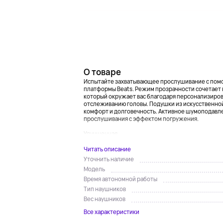
О товаре
Испытайте захватывающее прослушивание с пом
платформы Beats. Режим прозрачности сочетает
который окружает вас благодаря персонализиро
отслеживанию головы. Подушки из искусственно
комфорт и долговечность. Активное шумоподавл
прослушивания с эффектом погружения.
Улучшенная...
Читать описание
Уточнить наличие
Модель
Время автономной работы
Тип наушников
Вес наушников
Все характеристики