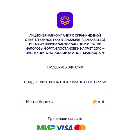
Планшеты
Доставка
Контакты
Игровые консоли
Гарантия
Камеры
Возврат
TV и мультимедиа
Музыка и звук
АКЦИОНЕРНАЯ КОМПАНИЯ С ОГРАНИЧЕННОЙ
Спорт
ОТВЕТСТВЕННОСТЬЮ «ЛАНИАКЕЯ» (LANIAKEA LLC)
ИНН/КИО 9909637467/63746 КПП 231087001
Здоровье
НАЛОГОВЫЙ ОРГАН ПОСТАНОВКИ НА УЧЁТ 2310 —
Здоровье питомцев
ИНСПЕКЦИЯ ФНС РОССИИ № 2 ПО Г. КРАСНОДАРУ
Книги
Одежда и аксессуары
ПРОВЕРИТЬ В ФНС РФ
СВИДЕТЕЛЬСТВО НА ТОВАРНЫЙ ЗНАК №1137338
4,9
Мы на Яндекс
Принимаем к оплате