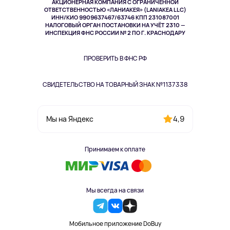
АКЦИОНЕРНАЯ КОМПАНИЯ С ОГРАНИЧЕННОЙ
Спорт
ОТВЕТСТВЕННОСТЬЮ «ЛАНИАКЕЯ» (LANIAKEA LLC)
ИНН/КИО 9909637467/63746 КПП 231087001
Здоровье
НАЛОГОВЫЙ ОРГАН ПОСТАНОВКИ НА УЧЁТ 2310 —
Здоровье питомцев
ИНСПЕКЦИЯ ФНС РОССИИ № 2 ПО Г. КРАСНОДАРУ
Книги
Одежда и аксессуары
ПРОВЕРИТЬ В ФНС РФ
СВИДЕТЕЛЬСТВО НА ТОВАРНЫЙ ЗНАК №1137338
4,9
Мы на Яндекс
Принимаем к оплате
Мы всегда на связи
Мобильное приложение DoBuy