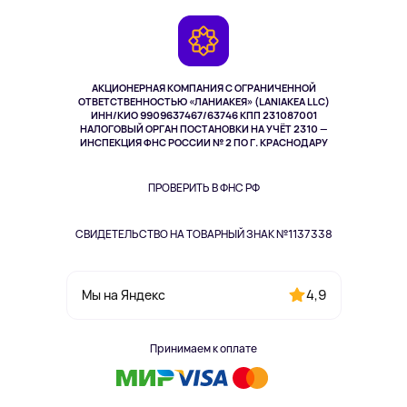
Игровые консоли
Гарантия
Камеры
Возврат
TV и мультимедиа
Музыка и звук
АКЦИОНЕРНАЯ КОМПАНИЯ С ОГРАНИЧЕННОЙ
Спорт
ОТВЕТСТВЕННОСТЬЮ «ЛАНИАКЕЯ» (LANIAKEA LLC)
ИНН/КИО 9909637467/63746 КПП 231087001
Здоровье
НАЛОГОВЫЙ ОРГАН ПОСТАНОВКИ НА УЧЁТ 2310 —
Здоровье питомцев
ИНСПЕКЦИЯ ФНС РОССИИ № 2 ПО Г. КРАСНОДАРУ
Книги
Одежда и аксессуары
ПРОВЕРИТЬ В ФНС РФ
СВИДЕТЕЛЬСТВО НА ТОВАРНЫЙ ЗНАК №1137338
4,9
Мы на Яндекс
Принимаем к оплате