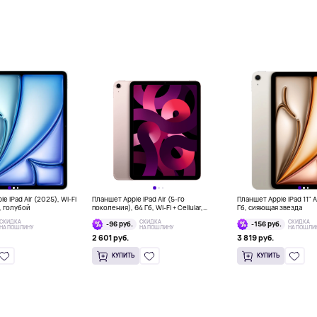
e iPad Air (2025), Wi-Fi
Планшет Apple iPad Air (5-го
Планшет Apple iPad 11" Ai
б, голубой
поколения), 64 Гб, Wi-Fi + Cellular,
Гб, сияющая звезда
розовый
СКИДКА
СКИДКА
СКИДКА
-96 руб.
-156 руб.
НА ПОШЛИНУ
НА ПОШЛИНУ
НА ПОШЛИ
2 601 руб.
3 819 руб.
КУПИТЬ
КУПИТЬ