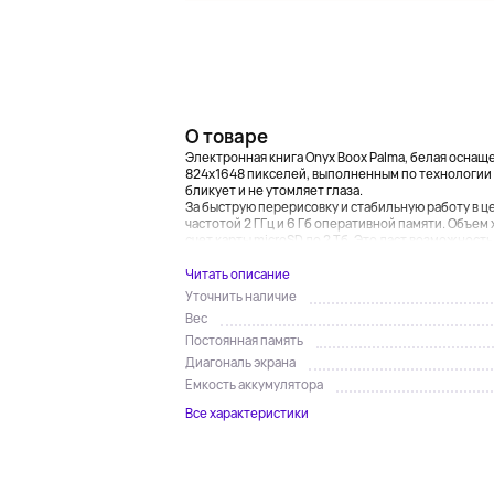
О товаре
Электронная книга Onyx Boox Palma, белая осн
824х1648 пикселей, выполненным по технологии E
бликует и не утомляет глаза.
За быструю перерисовку и стабильную работу в 
частотой 2 ГГц и 6 Гб оперативной памяти. Объем
счет карты microSD до 2 Тб. Это даст возможность
Читать описание
Уточнить наличие
Вес
Постоянная память
Диагональ экрана
Емкость аккумулятора
Все характеристики