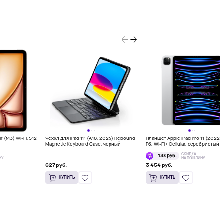
r (M3) Wi-Fi, 512
Чехол для iPad 11" (A16, 2025) Rebound
Планшет Apple iPad Pro 11 (2022
Magnetic Keyboard Case, черный
Гб, Wi-Fi + Cellular, серебристый
СКИДКА
-138 руб.
НУ
НА ПОШЛИНУ
627 руб.
3 454 руб.
КУПИТЬ
КУПИТЬ