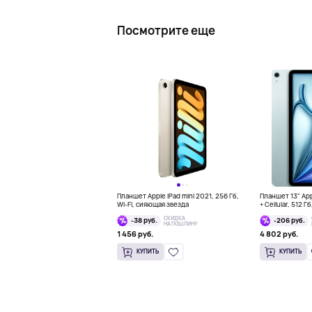
Посмотрите еще
Планшет Apple iPad mini 2021, 256 Гб,
Планшет 13" Appl
Wi-Fi, сияющая звезда
+ Cellular, 512 Г
СКИДКА
-38 руб.
-206 руб.
НА ПОШЛИНУ
1 456 руб.
4 802 руб.
КУПИТЬ
КУПИТЬ