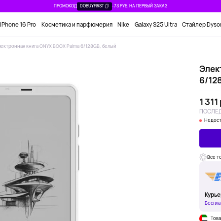
ПРОМОКОД
DOBUYFIRST
-73 РУБ. НА ПЕРВЫЙ ЗАКАЗ
iPhone 16 Pro
Косметика и парфюмерия
Nike
Galaxy S25 Ultra
Стайлер Dyso
ектронная книга ONYX BOOX Palma 6/128GB, белый
Элек
6/12
1 311
ПОСЛЕД
Недост
Все т
Курье
Беспла
Това