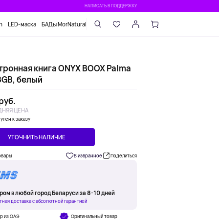
НАПИСАТЬ В ПОДДЕРЖКУ
n
LED-маска
БАДы MorNatural
тронная книга ONYX BOOX Palma
8GB, белый
 руб.
НЯЯ ЦЕНА
упен к заказу
УТОЧНИТЬ НАЛИЧИЕ
овары
В избранное
Поделиться
ром в любой город Беларуси за 8-10 дней
тная доставка с абсолютной гарантией
р из ОАЭ
Оригинальный товар