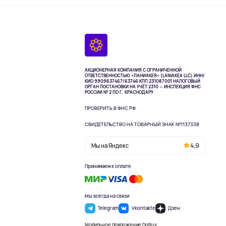
АКЦИОНЕРНАЯ КОМПАНИЯ С ОГРАНИЧЕННОЙ
ОТВЕТСТВЕННОСТЬЮ «ЛАНИАКЕЯ» (LANIAKEA LLC)
ИНН/
КИО 9909637467/63746 КПП 231087001
НАЛОГОВЫЙ
ОРГАН ПОСТАНОВКИ НА УЧЁТ 2310 — ИНСПЕКЦИЯ ФНС
РОССИИ № 2 ПО Г. КРАСНОДАРУ
ПРОВЕРИТЬ В ФНС РФ
СВИДЕТЕЛЬСТВО НА ТОВАРНЫЙ ЗНАК №1137338
Мы на Яндекс
4,9
Принимаем к оплате
Мы всегда на связи
Telegram
Vkontakte
Дзен
Мобильное приложение DoBuy