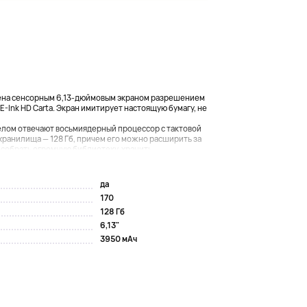
ащена сенсорным 6,13-дюймовым экраном разрешением
-Ink HD Carta. Экран имитирует настоящую бумагу, не
целом отвечают восьмиядерный процессор с тактовой
 хранилища — 128 Гб, причем его можно расширить за
 собрать огромную библиотеку, хранить...
да
170
128 Гб
6,13"
3950 мАч