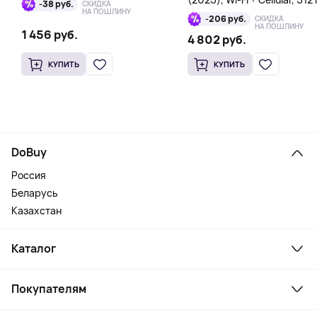
-38 руб.
СКИДКА
голубой
НА ПОШЛИНУ
-206 руб.
СКИДКА
НА ПОШЛИНУ
1 456 руб.
4 802 руб.
КУПИТЬ
КУПИТЬ
DoBuy
Россия
Беларусь
Казахстан
Каталог
Смартфоны и гаджеты
Покупателям
Ноутбуки, мониторы, VR
Товары для дома
Служба поддержки