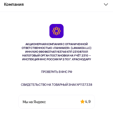
Косметика и уход
Компания
Как заказать
Активный отдых
Оплата
О сервисе
Планшеты
Доставка
Контакты
Игровые консоли
Гарантия
Камеры
Возврат
TV и мультимедиа
Музыка и звук
АКЦИОНЕРНАЯ КОМПАНИЯ С ОГРАНИЧЕННОЙ
Спорт
ОТВЕТСТВЕННОСТЬЮ «ЛАНИАКЕЯ» (LANIAKEA LLC)
ИНН/КИО 9909637467/63746 КПП 231087001
Здоровье
НАЛОГОВЫЙ ОРГАН ПОСТАНОВКИ НА УЧЁТ 2310 —
Здоровье питомцев
ИНСПЕКЦИЯ ФНС РОССИИ № 2 ПО Г. КРАСНОДАРУ
Книги
Одежда и аксессуары
ПРОВЕРИТЬ В ФНС РФ
СВИДЕТЕЛЬСТВО НА ТОВАРНЫЙ ЗНАК №1137338
4,9
Мы на Яндекс