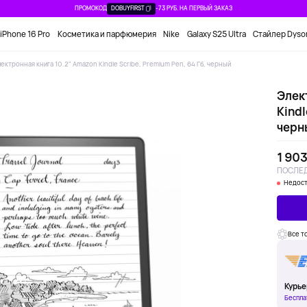
ПРОМОКОД
DOBUYFIRST
-73 РУБ. НА ПЕРВЫЙ ЗАКАЗ
iPhone 16 Pro
Косметика и парфюмерия
Nike
Galaxy S25 Ultra
Стайлер Dyso
ектронная книга 10.2" Amazon Kindle Scribe, Premium Pen, 64 Гб, черный
Элек
Kindl
черн
1 903
ПОСЛЕД
Недост
Все т
Курье
Беспла