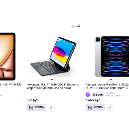
r (M3) Wi-Fi, 512
Чехол для iPad 11" (A16, 2025) Rebound
Планшет Apple iPad Pro 11 (2022
Magnetic Keyboard Case, черный
Гб, Wi-Fi + Cellular, серебристый
СКИДКА
-138 руб.
НУ
НА ПОШЛИНУ
627 руб.
3 454 руб.
КУПИТЬ
КУПИТЬ