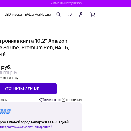
НАПИСАТЬ В ПОДДЕРЖКУ
n
LED-маска
БАДы MorNatural
тронная книга 10.2" Amazon
e Scribe, Premium Pen, 64 Гб,
ый
 руб.
НЯЯ ЦЕНА
упен к заказу
УТОЧНИТЬ НАЛИЧИЕ
овары
В избранное
Поделиться
ром в любой город Беларуси за 8-10 дней
тная доставка с абсолютной гарантией