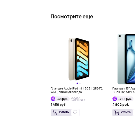
Посмотрите еще
Планшет Apple iPad mini 2021, 256 Гб,
Планшет 13" Appl
Wi-Fi, сияющая звезда
+ Cellular, 512 Г
СКИДКА
-38 руб.
-206 руб.
НА ПОШЛИНУ
1 456 руб.
4 802 руб.
КУПИТЬ
КУПИТЬ