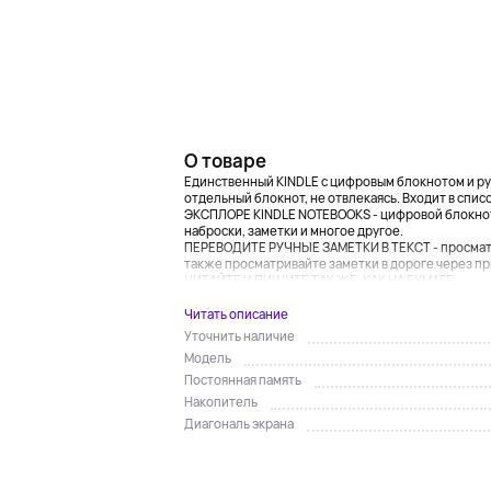
О товаре
Единственный KINDLE с цифровым блокнотом и руч
отдельный блокнот, не отвлекаясь. Входит в спи
ЭКСПЛОРЕ KINDLE NOTEBOOKS - цифровой блокнот,
наброски, заметки и многое другое.
ПЕРЕВОДИТЕ РУЧНЫЕ ЗАМЕТКИ В ТЕКСТ - просматри
также просматривайте заметки в дороге через пр
ЧИТАЙТЕ И ПИШИТЕ ТАК ЖЕ, КАК НА БУМАГЕ...
Читать описание
Уточнить наличие
Модель
Постоянная память
Накопитель
Диагональ экрана