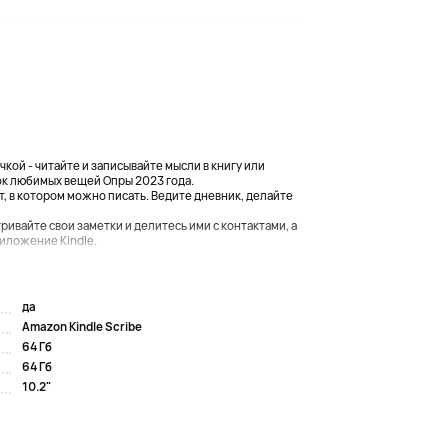
кой - читайте и записывайте мысли в книгу или
сок любимых вещей Опры 2023 года.
 в котором можно писать. Ведите дневник, делайте
вайте свои заметки и делитесь ими с контактами, а
иложение Kindle.
да
Amazon Kindle Scribe
64 Гб
64 Гб
10.2"