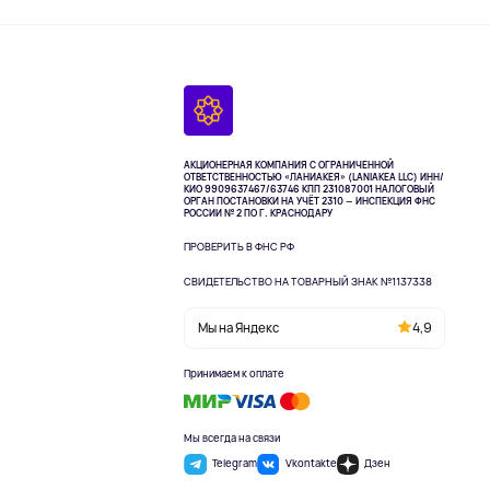
АКЦИОНЕРНАЯ КОМПАНИЯ С ОГРАНИЧЕННОЙ
ОТВЕТСТВЕННОСТЬЮ «ЛАНИАКЕЯ» (LANIAKEA LLC)
ИНН/
КИО 9909637467/63746 КПП 231087001
НАЛОГОВЫЙ
ОРГАН ПОСТАНОВКИ НА УЧЁТ 2310 — ИНСПЕКЦИЯ ФНС
РОССИИ № 2 ПО Г. КРАСНОДАРУ
ПРОВЕРИТЬ В ФНС РФ
СВИДЕТЕЛЬСТВО НА ТОВАРНЫЙ ЗНАК №1137338
Мы на Яндекс
4,9
Принимаем к оплате
Мы всегда на связи
Telegram
Vkontakte
Дзен