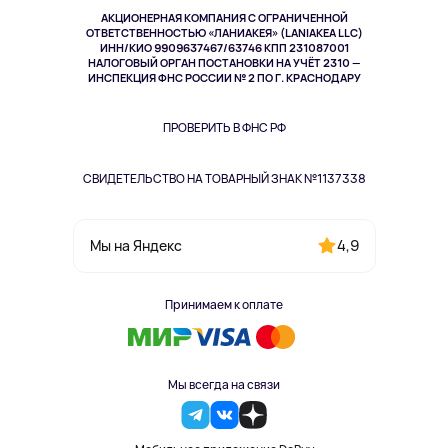
Музыка и звук
АКЦИОНЕРНАЯ КОМПАНИЯ С ОГРАНИЧЕННОЙ
Спорт
ОТВЕТСТВЕННОСТЬЮ «ЛАНИАКЕЯ» (LANIAKEA LLC)
ИНН/КИО 9909637467/63746 КПП 231087001
Здоровье
НАЛОГОВЫЙ ОРГАН ПОСТАНОВКИ НА УЧЁТ 2310 —
Здоровье питомцев
ИНСПЕКЦИЯ ФНС РОССИИ № 2 ПО Г. КРАСНОДАРУ
Книги
Одежда и аксессуары
ПРОВЕРИТЬ В ФНС РФ
СВИДЕТЕЛЬСТВО НА ТОВАРНЫЙ ЗНАК №1137338
4,9
Мы на Яндекс
Принимаем к оплате
Мы всегда на связи