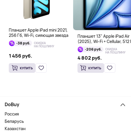
Планшет Apple iPad mini 2021,
256 Гб, Wi-Fi, сияющая звезда
Планшет 13" Apple iPad Air
(2025), Wi-Fi + Cellular, 512 
-38 руб.
СКИДКА
голубой
НА ПОШЛИНУ
-206 руб.
СКИДКА
НА ПОШЛИНУ
1 456 руб.
4 802 руб.
КУПИТЬ
КУПИТЬ
DoBuy
Россия
Беларусь
Казахстан