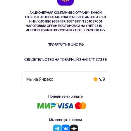
TV и мультимедиа
Музыка и звук
АКЦИОНЕРНАЯ КОМПАНИЯ С ОГРАНИЧЕННОЙ
Спорт
ОТВЕТСТВЕННОСТЬЮ «ЛАНИАКЕЯ» (LANIAKEA LLC)
ИНН/КИО 9909637467/63746 КПП 231087001
Здоровье
НАЛОГОВЫЙ ОРГАН ПОСТАНОВКИ НА УЧЁТ 2310 —
Здоровье питомцев
ИНСПЕКЦИЯ ФНС РОССИИ № 2 ПО Г. КРАСНОДАРУ
Книги
Одежда и аксессуары
ПРОВЕРИТЬ В ФНС РФ
СВИДЕТЕЛЬСТВО НА ТОВАРНЫЙ ЗНАК №1137338
4,9
Мы на Яндекс
Принимаем к оплате
Мы всегда на связи