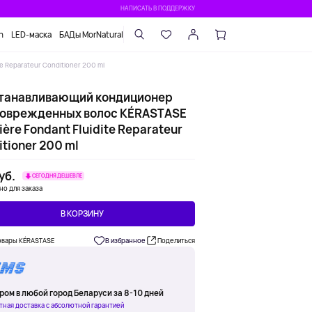
НАПИСАТЬ В ПОДДЕРЖКУ
n
LED-маска
БАДы MorNatural
 Reparateur Conditioner 200 ml
танавливающий кондиционер
поврежденных волос KÉRASTASE
ère Fondant Fluidite Reparateur
tioner 200 ml
уб.
СЕГОДНЯ ДЕШЕВЛЕ
но для заказа
В КОРЗИНУ
овары KÉRASTASE
В избранное
Поделиться
ром в любой город Беларуси за 8-10 дней
тная доставка с абсолютной гарантией