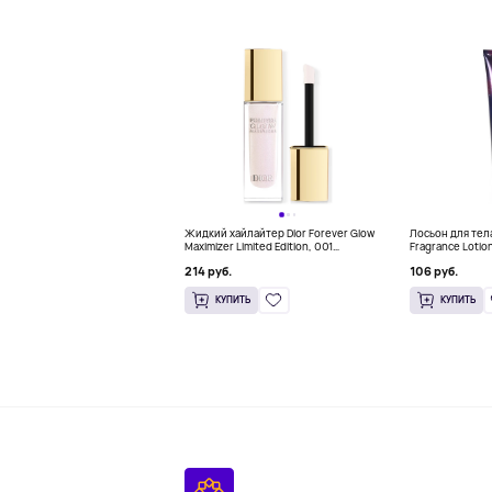
Жидкий хайлайтер Dior Forever Glow
Лосьон для тела 
Maximizer Limited Edition, 001
Fragrance Lotion
Abracadadior
Starlit 236 мл
214 руб.
106 руб.
КУПИТЬ
КУПИТЬ