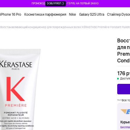
ПРОМОКОД
DOBUYFIRST
-73 РУБ. НА ПЕРВЫЙ ЗАКАЗ
iPhone 16 Pro
Косметика и парфюмерия
Nike
Galaxy S25 Ultra
Стайлер Dyso
Восстанавливающий кондиционер для поврежденных волос KÉRASTASE Première Fondant Fluidite
Восс
для 
Premi
Condi
176 р
Доступ
Все т
Курье
Беспла