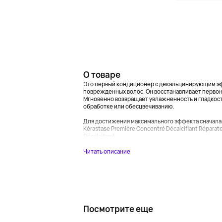
О товаре
Это первый кондиционер с декальцинирующим эфф
поврежденных волос. Он восстанавливает первон
Мгновенно возвращает увлажненность и гладкост
обработке или обесцвечиванию.
Для достижения максимального эффекта сначал
Kérastase Première Concentré Décalcifiant Réparate
Décalcifiant...
Читать описание
Посмотрите еще