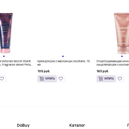
Victoria's Secret Starlit
Крем для рук с маслом ши L'occitane, 75
Отшелушивающая ночна
, Fragrance Velvet Petals
мл
лица Medicube с коллаг
105 руб.
163 руб.
КУПИТЬ
КУПИТЬ
DoBuy
Каталог