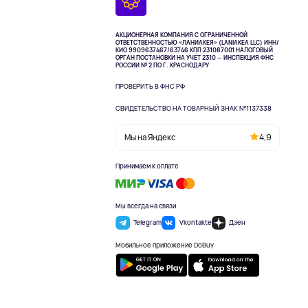
АКЦИОНЕРНАЯ КОМПАНИЯ С ОГРАНИЧЕННОЙ
ОТВЕТСТВЕННОСТЬЮ «ЛАНИАКЕЯ» (LANIAKEA LLC)
ИНН/
КИО 9909637467/63746 КПП 231087001
НАЛОГОВЫЙ
ОРГАН ПОСТАНОВКИ НА УЧЁТ 2310 — ИНСПЕКЦИЯ ФНС
РОССИИ № 2 ПО Г. КРАСНОДАРУ
ПРОВЕРИТЬ В ФНС РФ
СВИДЕТЕЛЬСТВО НА ТОВАРНЫЙ ЗНАК №1137338
Мы на Яндекс
4,9
Принимаем к оплате
Мы всегда на связи
Telegram
Vkontakte
Дзен
Мобильное приложение DoBuy