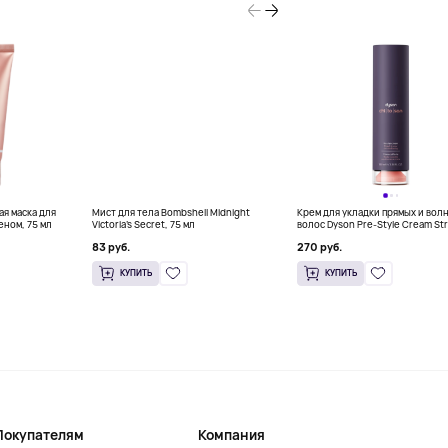
я маска для
Мист для тела Bombshell Midnight
Крем для укладки прямых и вол
еном, 75 мл
Victoria’s Secret, 75 мл
волос Dyson Pre-Style Cream Str
Wavy Rich, 100 мл
83 руб.
270 руб.
КУПИТЬ
КУПИТЬ
Покупателям
Компания