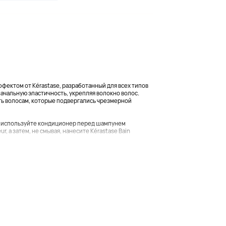
ектом от Kérastase, разработанный для всех типов
ачальную эластичность, укрепляя волокно волос.
ь волосам, которые подвергались чрезмерной
а используйте кондиционер перед шампунем
ur, а затем, не смывая, нанесите Kérastase Bain