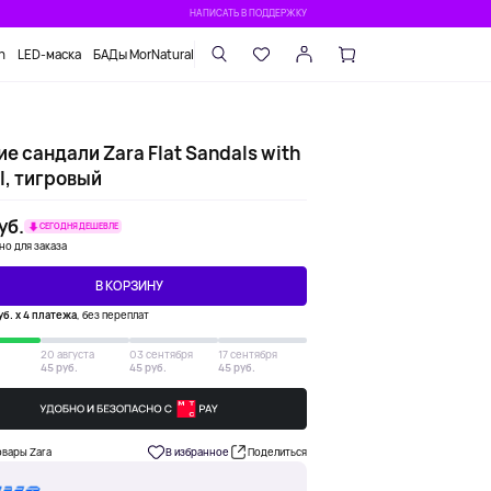
НАПИСАТЬ В ПОДДЕРЖКУ
n
LED-маска
БАДы MorNatural
е сандали Zara Flat Sandals with
l, тигровый
уб.
СЕГОДНЯ ДЕШЕВЛЕ
но для заказа
В КОРЗИНУ
уб. х 4 платежа
, без переплат
20 августа
03 сентября
17 сентября
45 руб.
45 руб.
45 руб.
овары Zara
В избранное
Поделиться