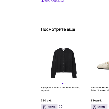
Читать описание
Посмотрите еще
Кардиган из шерсти Other Stories,
Женские кеды-
черный
Ballet Sneaker
320 руб.
634 руб.
КУПИТЬ
КУПИТЬ