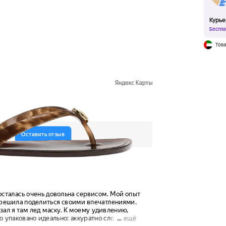
Курье
Беспла
Това