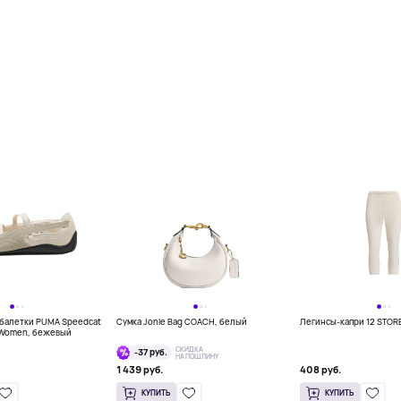
балетки PUMA Speedcat
Сумка Jonie Bag COACH, белый
Легинсы-капри 12 STOR
s Women, бежевый
СКИДКА
-37 руб.
НА ПОШЛИНУ
1 439 руб.
408 руб.
КУПИТЬ
КУПИТЬ