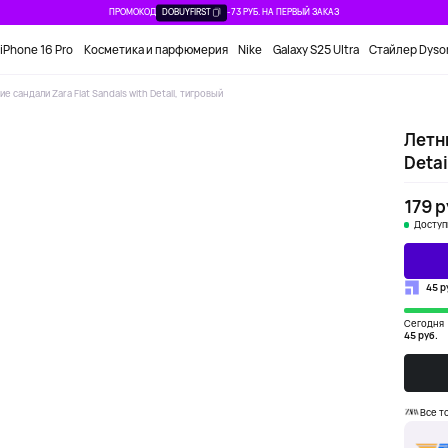
ПРОМОКОД
DOBUYFIRST
-73 РУБ. НА ПЕРВЫЙ ЗАКАЗ
iPhone 16 Pro
Косметика и парфюмерия
Nike
Galaxy S25 Ultra
Стайлер Dyso
ие сандали Zara Flat Sandals with Detail, тигровый
Летни
Detai
179 р
Доступ
45 р
Сегодня
45 руб.
Все т