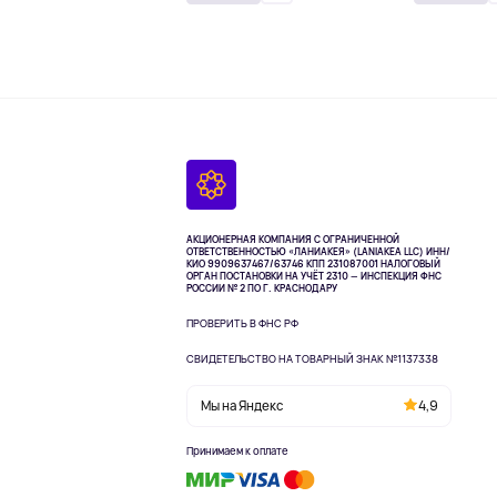
АКЦИОНЕРНАЯ КОМПАНИЯ С ОГРАНИЧЕННОЙ
ОТВЕТСТВЕННОСТЬЮ «ЛАНИАКЕЯ» (LANIAKEA LLC)
ИНН/
КИО 9909637467/63746 КПП 231087001
НАЛОГОВЫЙ
ОРГАН ПОСТАНОВКИ НА УЧЁТ 2310 — ИНСПЕКЦИЯ ФНС
РОССИИ № 2 ПО Г. КРАСНОДАРУ
ПРОВЕРИТЬ В ФНС РФ
СВИДЕТЕЛЬСТВО НА ТОВАРНЫЙ ЗНАК №1137338
Мы на Яндекс
4,9
Принимаем к оплате