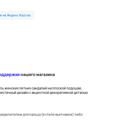
поддержки
нашего магазина
одель женских летних сандалий на плоской подошве,
листичный дизайн с акцентной декоративной деталью
азделителем для пальца (в стиле вьетнамок) либо