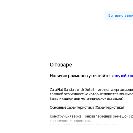
О товаре
Наличие размеров уточняйте в
службе 
Zara Flat Sandals with Detail — это популярная м
главной особенностью которых является минима
(аппликацией или металлической вставкой).
Основные характеристики (Характеристика)
Конструкция верха: Тонкий передний ремешок с р
классическая перемычка.
Декор (Detail): Декоративная объемная...