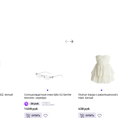
EEZ, белый
Солнцезащитные очки Glitz 02 Gentle
Платье-бандо с расклешенной
Monster, серебро
H&M, белый
СКИДКА
-36 руб.
НА ПОШЛИНУ
1 408 руб.
438 руб.
КУПИТЬ
КУПИТЬ