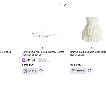
EEZ, белый
Солнцезащитные очки Glitz 02 Gentle
Платье-бандо с расклешенной
Monster, серебро
H&M, белый
СКИДКА
-36 руб.
НА ПОШЛИНУ
1 408 руб.
438 руб.
КУПИТЬ
КУПИТЬ