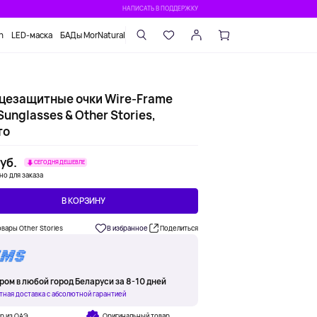
НАПИСАТЬ В ПОДДЕРЖКУ
n
LED-маска
БАДы MorNatural
цезащитные очки Wire-Frame
Sunglasses & Other Stories,
то
уб.
СЕГОДНЯ ДЕШЕВЛЕ
но для заказа
В КОРЗИНУ
овары Other Stories
В избранное
Поделиться
ром в любой город Беларуси за 8-10 дней
тная доставка с абсолютной гарантией
р из ОАЭ
Оригинальный товар