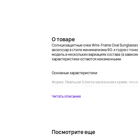
О товаре
Солнцезащитные очки Wire-Frame Oval Sunglasses 
аксессуар в стиле минимализма 90-х годов с тон
модель в нескольких вариациях состава (в зависи
характеристики остаются неизменными.
Основные характеристики
Форма: Овальная (слегка зауженная к краям, что 
Защита от солнца: 100% защита от ультрафиолетов
Читать описание
Посмотрите еще