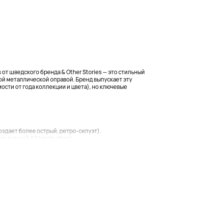
от шведского бренда & Other Stories — это стильный
кой металлической оправой. Бренд выпускает эту
мости от года коллекции и цвета), но ключевые
создает более острый, ретро-силуэт).
ых лучей (UV protection)....