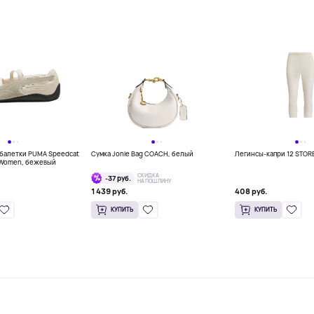
балетки PUMA Speedcat
Сумка Jonie Bag COACH, белый
Легинсы-капри 12 STOR
s Women, бежевый
СКИДКА
-37 руб.
НА ПОШЛИНУ
1 439 руб.
408 руб.
КУПИТЬ
КУПИТЬ