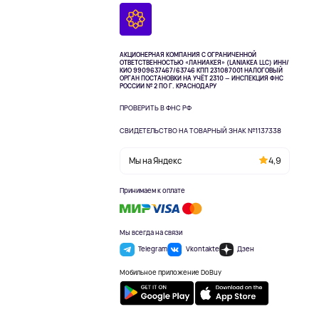
АКЦИОНЕРНАЯ КОМПАНИЯ С ОГРАНИЧЕННОЙ
ОТВЕТСТВЕННОСТЬЮ «ЛАНИАКЕЯ» (LANIAKEA LLC)
ИНН/
КИО 9909637467/63746 КПП 231087001
НАЛОГОВЫЙ
ОРГАН ПОСТАНОВКИ НА УЧЁТ 2310 — ИНСПЕКЦИЯ ФНС
РОССИИ № 2 ПО Г. КРАСНОДАРУ
ПРОВЕРИТЬ В ФНС РФ
СВИДЕТЕЛЬСТВО НА ТОВАРНЫЙ ЗНАК №1137338
Мы на Яндекс
4,9
Принимаем к оплате
Мы всегда на связи
Telegram
Vkontakte
Дзен
Мобильное приложение DoBuy