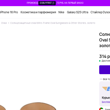
ПРОМОКОД
DOBUYFIRST
-73 РУБ. НА ПЕРВЫЙ ЗАКАЗ
iPhone 16 Pro
Косметика и парфюмерия
Nike
Galaxy S25 Ultra
Стайлер Dyso
Очки
Солнцезащитные очки Wire-Frame Oval Sunglasses & Other Stories, золото
Солн
Oval 
золо
314 р
Доступ
Все т
Курье
Беспла
Това