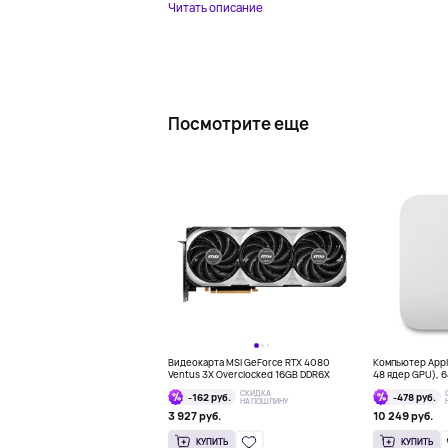
Читать описание
Посмотрите еще
Видеокарта MSI GeForce RTX 4080
Компьютер Apple
Ventus 3X Overclocked 16GB DDR6X
48 ядер GPU), 64
СКИДКА
-162 руб.
-478 руб.
НА ПОШЛИНУ
3 927 руб.
10 249 руб.
КУПИТЬ
КУПИТЬ