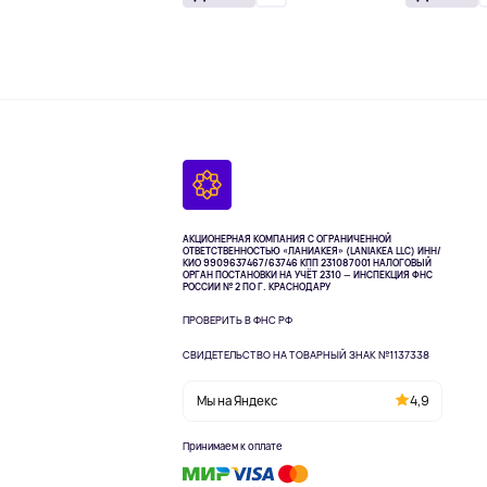
АКЦИОНЕРНАЯ КОМПАНИЯ С ОГРАНИЧЕННОЙ
ОТВЕТСТВЕННОСТЬЮ «ЛАНИАКЕЯ» (LANIAKEA LLC)
ИНН/
КИО 9909637467/63746 КПП 231087001
НАЛОГОВЫЙ
ОРГАН ПОСТАНОВКИ НА УЧЁТ 2310 — ИНСПЕКЦИЯ ФНС
РОССИИ № 2 ПО Г. КРАСНОДАРУ
ПРОВЕРИТЬ В ФНС РФ
СВИДЕТЕЛЬСТВО НА ТОВАРНЫЙ ЗНАК №1137338
Мы на Яндекс
4,9
Принимаем к оплате