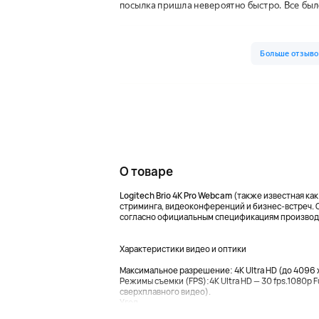
О товаре
Logitech Brio 4K Pro Webcam
(также известная как 
стриминга, видеоконференций и бизнес-встреч. 
согласно официальным спецификациям производи
Характеристики видео и оптики
Максимальное разрешение: 4K Ultra HD (до 4096 x
Режимы съемки (FPS):4K Ultra HD — 30 fps.1080p Fu
сверхплавного видео).
Угол...