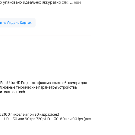
Brio Ultra HD Pro) — это флагманская веб-камера для
Основные технические параметры устройства,
теля Logitech.
 2160 пикселей при 30 кадрах/сек).
ll HD — 30 или 60 fps.720p HD — 30, 60 или 90 fps (для