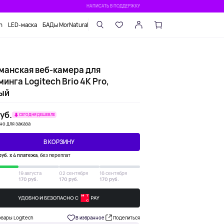
НАПИСАТЬ В ПОДДЕРЖКУ
n
LED-маска
БАДы MorNatural
манская веб-камера для
инга Logitech Brio 4K Pro,
ый
уб.
СЕГОДНЯ ДЕШЕВЛЕ
но для заказа
В КОРЗИНУ
руб. х 4 платежа
, без переплат
19 августа
02 сентября
16 сентября
170 руб.
170 руб.
170 руб.
овары Logitech
В избранное
Поделиться