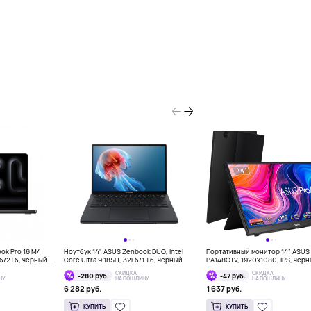
ook Pro 16 M4
Ноутбук 14" ASUS Zenbook DUO, Intel
Портативный монитор 14” ASUS 
Гб/2Тб, черный
Core Ultra 9 185H, 32Гб/1 Тб, черный
PA148CTV, 1920x1080, IPS, чер
СКИДКА
СКИДКА
-280 руб.
-47 руб.
НУ
НА ПОШЛИНУ
НА ПОШЛИНУ
6 282 руб.
1 637 руб.
КУПИТЬ
КУПИТЬ