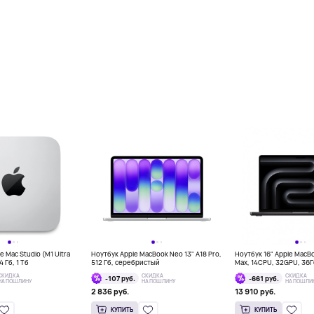
 Mac Studio (M1 Ultra
Ноутбук Apple MacBook Neo 13" A18 Pro,
Ноутбук 16" Apple MacB
 Гб, 1 Тб
512 Гб, серебристый
Max, 14CPU, 32GPU, 36
космос
СКИДКА
СКИДКА
СКИДКА
-107 руб.
-661 руб.
НА ПОШЛИНУ
НА ПОШЛИНУ
НА ПОШЛИ
2 836 руб.
13 910 руб.
КУПИТЬ
КУПИТЬ