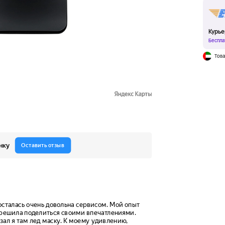
Курье
Беспла
Това