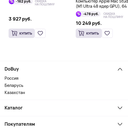
Компьютер Apple Mac Stud
-162 руб.
СКИДКА
НА ПОШЛИНУ
(M1 Ultra 48 ядер GPU), 64 
1 Тб
-478 руб.
СКИДКА
НА ПОШЛИНУ
3 927 руб.
10 249 руб.
КУПИТЬ
КУПИТЬ
DoBuy
Россия
Беларусь
Казахстан
Каталог
Смартфоны и гаджеты
Покупателям
Ноутбуки, мониторы, VR