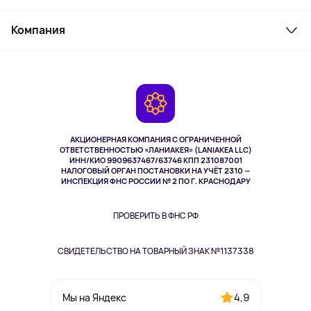
Товары для дома
Служба поддержки
Косметика и уход
Компания
Как заказать
Активный отдых
Оплата
О сервисе
Планшеты
Доставка
Контакты
Игровые консоли
Гарантия
Камеры
Возврат
TV и мультимедиа
Музыка и звук
АКЦИОНЕРНАЯ КОМПАНИЯ С ОГРАНИЧЕННОЙ
Спорт
ОТВЕТСТВЕННОСТЬЮ «ЛАНИАКЕЯ» (LANIAKEA LLC)
ИНН/КИО 9909637467/63746 КПП 231087001
Здоровье
НАЛОГОВЫЙ ОРГАН ПОСТАНОВКИ НА УЧЁТ 2310 —
Здоровье питомцев
ИНСПЕКЦИЯ ФНС РОССИИ № 2 ПО Г. КРАСНОДАРУ
Книги
Одежда и аксессуары
ПРОВЕРИТЬ В ФНС РФ
СВИДЕТЕЛЬСТВО НА ТОВАРНЫЙ ЗНАК №1137338
4,9
Мы на Яндекс