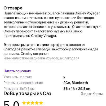
О товаре
Привлекающий внимание и ошеломляющий Crosley Voyager
станет вашим спутником в этом путешествии благодаря
великолепным стереодинамикам и дизайну решётки,
которая делает его поистине уникальным. Счастливого пути!
Crosley переносит аналоговую музыку в XXI век с
проигрывателем Crosley Voyager.
Этот проигрыватель в стиле портфеля выделяется
благодаря решётке спереди, за которой расположены два
динамика. Crosley сохранил
минималистичный дизайн Voyager, а благодаря
двустороннему Bluetooth-приёмнику...
Читать описание
Уточнить наличие
y
Разъемы и подключение
RCA, Bluetooth
Размеры ШхГхВ см
36 x 14 x 29,5 см