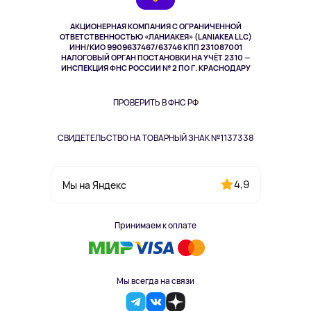
Музыка и звук
АКЦИОНЕРНАЯ КОМПАНИЯ С ОГРАНИЧЕННОЙ
Спорт
ОТВЕТСТВЕННОСТЬЮ «ЛАНИАКЕЯ» (LANIAKEA LLC)
ИНН/КИО 9909637467/63746 КПП 231087001
Здоровье
НАЛОГОВЫЙ ОРГАН ПОСТАНОВКИ НА УЧЁТ 2310 —
Здоровье питомцев
ИНСПЕКЦИЯ ФНС РОССИИ № 2 ПО Г. КРАСНОДАРУ
Книги
Одежда и аксессуары
ПРОВЕРИТЬ В ФНС РФ
СВИДЕТЕЛЬСТВО НА ТОВАРНЫЙ ЗНАК №1137338
4,9
Мы на Яндекс
Принимаем к оплате
Мы всегда на связи