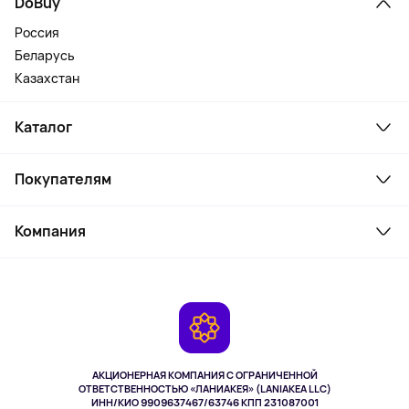
DoBuy
Россия
Беларусь
Казахстан
Каталог
Смартфоны и гаджеты
Покупателям
Ноутбуки, мониторы, VR
Товары для дома
Служба поддержки
Косметика и уход
Компания
Как заказать
Активный отдых
Оплата
О сервисе
Планшеты
Доставка
Контакты
Игровые консоли
Гарантия
Камеры
Возврат
TV и мультимедиа
Музыка и звук
АКЦИОНЕРНАЯ КОМПАНИЯ С ОГРАНИЧЕННОЙ
Спорт
ОТВЕТСТВЕННОСТЬЮ «ЛАНИАКЕЯ» (LANIAKEA LLC)
ИНН/КИО 9909637467/63746 КПП 231087001
Здоровье