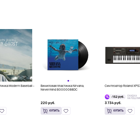
инка Modern Baseball –
Виниловая пластинка Nirvana,
Синтезатор Roland XPS
Nevermind B0000088DC
СКИДКА
-152 руб.
НА ПОШЛИ
220 руб.
3 734 руб.
КУПИТЬ
КУПИТЬ