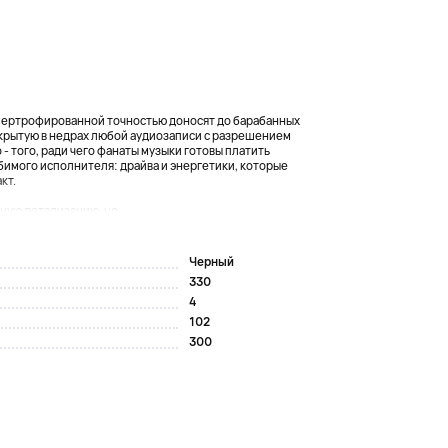
гипертрофированной точностью доносят до барабанных
рытую в недрах любой аудиозаписи с разрешением
о - того, ради чего фанаты музыки готовы платить
бимого исполнителя: драйва и энергетики, которые
кт.
ую детализацию, не...
Черный
330
4
102
300