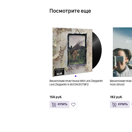
Посмотрите еще
Виниловая пластинка WM Led Zeppelin
Виниловая пласт
Led Zeppelin Iv B00M30T9F2
Holy Ghost
156 руб.
182 руб.
КУПИТЬ
КУПИТЬ