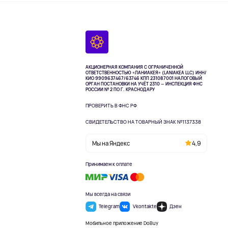
АКЦИОНЕРНАЯ КОМПАНИЯ С ОГРАНИЧЕННОЙ
ОТВЕТСТВЕННОСТЬЮ «ЛАНИАКЕЯ» (LANIAKEA LLC)
ИНН/
КИО 9909637467/63746 КПП 231087001
НАЛОГОВЫЙ
ОРГАН ПОСТАНОВКИ НА УЧЁТ 2310 — ИНСПЕКЦИЯ ФНС
РОССИИ № 2 ПО Г. КРАСНОДАРУ
ПРОВЕРИТЬ В ФНС РФ
СВИДЕТЕЛЬСТВО НА ТОВАРНЫЙ ЗНАК №1137338
Мы на Яндекс
4,9
Принимаем к оплате
Мы всегда на связи
Telegram
Vkontakte
Дзен
Мобильное приложение DoBuy