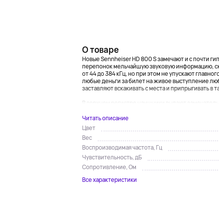
О товаре
Новые Sennheiser HD 800 S замечают и с почти 
перепонок мельчайшую звуковую информацию, ск
от 44 до 384 кГц, но при этом не упускают главног
любые деньги за билет на живое выступление лю
заставляют вскакивать с места и припрыгивать в та
В верхнем регистре наушники выдают замечательн
Читать описание
Цвет
Вес
Воспроизводимая частота, Гц
Чувствительность, дБ
Сопротивление, Ом
Все характеристики