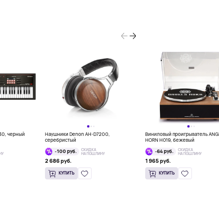
30, черный
Наушники Denon AH-D7200,
Виниловый проигрыватель ANG
серебристый
HORN H019, бежевый
СКИДКА
СКИДКА
-100 руб.
-64 руб.
НУ
НА ПОШЛИНУ
НА ПОШЛИНУ
2 686 руб.
1 965 руб.
КУПИТЬ
КУПИТЬ