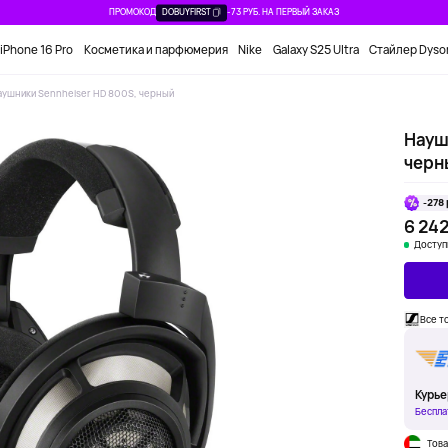
ПРОМОКОД
DOBUYFIRST
-73 РУБ. НА ПЕРВЫЙ ЗАКАЗ
iPhone 16 Pro
Косметика и парфюмерия
Nike
Galaxy S25 Ultra
Стайлер Dyso
аушники Sennheiser HD 800S, черный
Науш
черн
-278 
6 242
Доступ
Все т
Курье
Беспла
Това