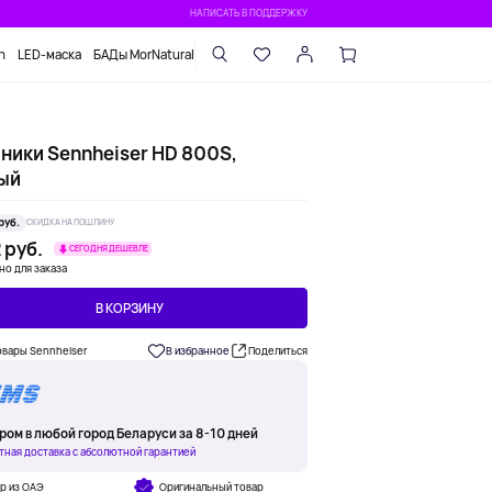
НАПИСАТЬ В ПОДДЕРЖКУ
n
LED-маска
БАДы MorNatural
ники Sennheiser HD 800S,
ый
руб.
СКИДКА НА ПОШЛИНУ
 руб.
СЕГОДНЯ ДЕШЕВЛЕ
но для заказа
В КОРЗИНУ
овары Sennheiser
В избранное
Поделиться
ром в любой город Беларуси за 8-10 дней
тная доставка с абсолютной гарантией
р из ОАЭ
Оригинальный товар