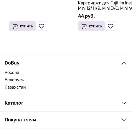
Картриджи для Fujifilm Ins
Mini 12/11/9, Mini EVO, Mini 4
Mini Liplay, Mini Link, Mini 90
44 руб.
instant, 10 штук
КУПИТЬ
КУПИТЬ
DoBuy
Россия
Беларусь
Казахстан
Каталог
Смартфоны и гаджеты
Покупателям
Ноутбуки, мониторы, VR
Товары для дома
Служба поддержки