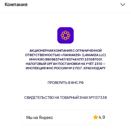
Косметика и уход
Компания
Как заказать
Активный отдых
Оплата
О сервисе
Планшеты
Доставка
Контакты
Игровые консоли
Гарантия
Камеры
Возврат
TV и мультимедиа
Музыка и звук
АКЦИОНЕРНАЯ КОМПАНИЯ С ОГРАНИЧЕННОЙ
Спорт
ОТВЕТСТВЕННОСТЬЮ «ЛАНИАКЕЯ» (LANIAKEA LLC)
ИНН/КИО 9909637467/63746 КПП 231087001
Здоровье
НАЛОГОВЫЙ ОРГАН ПОСТАНОВКИ НА УЧЁТ 2310 —
Здоровье питомцев
ИНСПЕКЦИЯ ФНС РОССИИ № 2 ПО Г. КРАСНОДАРУ
Книги
Одежда и аксессуары
ПРОВЕРИТЬ В ФНС РФ
СВИДЕТЕЛЬСТВО НА ТОВАРНЫЙ ЗНАК №1137338
4,9
Мы на Яндекс